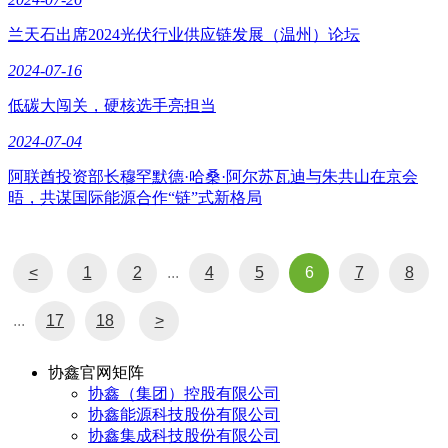
兰天石出席2024光伏行业供应链发展（温州）论坛
2024-07-16
低碳大闯关，硬核选手亮担当
2024-07-04
阿联酋投资部长穆罕默德·哈桑·阿尔苏瓦迪与朱共山在京会
晤，共谋国际能源合作“链”式新格局
<
1
2
...
4
5
6
7
8
...
17
18
>
协鑫官网矩阵
协鑫（集团）控股有限公司
协鑫能源科技股份有限公司
协鑫集成科技股份有限公司