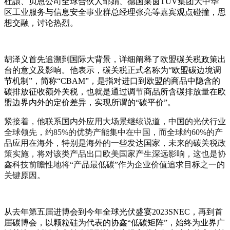
杜譞、贝恩公司全球合伙人邹娟、德国莱茵
TUV
集团大中华
区工业服务与信息安全事业群总经理张亮等嘉宾观点碰撞，思
想交融，讨论热烈。
胡泽义首先追溯到国际大背景，详细阐释了欧盟碳关税政策出
台的意义及影响。他表示，碳关税正式名称为“欧盟碳边境调
节机制”，简称“
CBAM
”，是指对进口到欧盟的商品中隐含的
碳排放征收额外关税，也就是通过调节商品所含碳排放量在欧
盟边界内外的定价差异，实现所谓的“碳平价”。
紧接着，他联系国内外应用大场景继续说道，中国的光伏行业
全球领先，约
85%
的优势产能集中在中国，而全球约
60%
的产
品应用在海外，特别是海外的一些发达国家，未来的碳关税政
策实施，将对该类产品出口欧美国家产生深远影响，这也是协
鑫科技前瞻性地将“产品最低碳”作为企业价值追求目标之一的
关键原因。
从去年第五届进博会到今年全球光伏盛宴
2023SNEC
，再到首
届碳博会，以颗粒硅为代表的协鑫“低碳矩阵”，始终为业界广