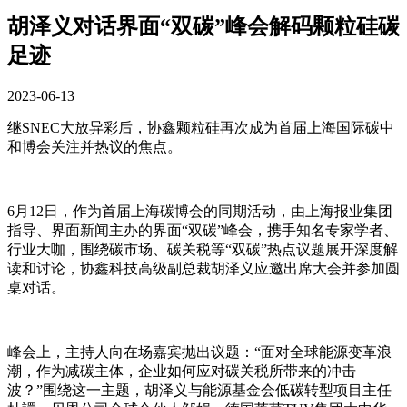
胡泽义对话界面“双碳”峰会解码颗粒硅碳
足迹
2023-06-13
继
SNEC
大放异彩后，协鑫颗粒硅再次成为首届上海国际碳中
和博会关注并热议的焦点。
6
月
12
日，作为首届上海碳博会的同期活动，由上海报业集团
指导、界面新闻主办的界面
“
双碳
”
峰会，携手知名专家学者、
行业大咖，围绕碳市场、碳关税等
“
双碳
”
热点议题展开深度解
读和讨论，协鑫科技高级副总裁胡泽义应邀出席大会并参加圆
桌对话。
峰会上，主持人向在场嘉宾抛出议题：“面对全球能源变革浪
潮，作为减碳主体，企业如何应对碳关税所带来的冲击
波？”围绕这一主题，胡泽义与能源基金会低碳转型项目主任