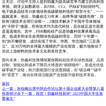
泛关注。讨论中主持人提到协鑫为提高碳竞争力建立的高科技
举措。胡泽义如数家珍，从
FBR
、
CCz
、钙钛矿到硅烷特气、
电子级多晶硅等
10
多项绿色低碳硬核科技的“前世今生”，一一
娓娓道来。他说，协鑫创立
33
年来，始终争做“碳路先锋”，目
前有
5
项技术全球行业唯一，
2
项技术解决了中国半导体领域
的“卡脖子”难题，所有技术均为迭代科技，且在碳足迹方面更
是遥遥领先。其中，
FBR
颗粒硅产品是协鑫科技秉承着高品
质、低成本和全生命周期绿色低碳的理念，历经“十年磨一
剑”的不懈研发，成功实现了华东、华西、华北地区“三足鼎
立”、近
30
万吨的全球最大规模的产业化智造，极大地推动了
光伏上游材料的技术多元化和良性竞争。
面向未来，协鑫科技将继续聚焦颗粒硅技术在绿色低碳、品质
控制、智能化和成本下降四大维度的“精耕细作”，形成光伏低
碳零碳产业链，助力新能源行业深度脱碳，在“碳达峰”“碳中
和”背景下，推动全球清洁能源产业创新升级和技术革命。
返回
上一篇：朱钰峰出席中阿合作论坛第十届企业家大会暨第八届
投资研讨会
下一篇：祝贺！协鑫科技获评“ 2023中国大学生喜
爱雇主”