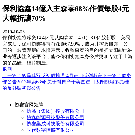
保利協鑫14億入主森泰68%作價每股4元
大幅折讓70%
2019-10-05
保利协鑫将斥资14.4亿元认购森泰（451）3.6亿股新股，交易
完成后，保利协鑫将持有森泰67.99%，成为其控股股东。公
司的一名管理层向本报表示，收购森泰的目的是把太阳能电站
业务逐步注入该平台，能令保利协鑫本身今后更加专注于上游
的多晶硅、硅片制造。
返回
上一篇：多晶硅双反初裁推迟 4月进口或创新高
下一篇：商务
部公告2013年第63号 关于对原产于美国进口太阳能级多晶硅
的反补贴初裁公告
协鑫官网矩阵
协鑫（集团）控股有限公司
协鑫能源科技股份有限公司
协鑫集成科技股份有限公司
时代数字控股有限公司