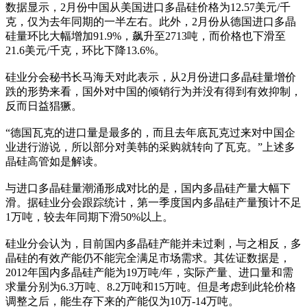
数据显示，2月份中国从美国进口多晶硅价格为12.57美元/千
克，仅为去年同期的一半左右。此外，2月份从德国进口多晶
硅量环比大幅增加91.9%，飙升至2713吨，而价格也下滑至
21.6美元/千克，环比下降13.6%。
硅业分会秘书长马海天对此表示，从2月份进口多晶硅量增价
跌的形势来看，国外对中国的倾销行为并没有得到有效抑制，
反而日益猖獗。
“德国瓦克的进口量是最多的，而且去年底瓦克过来对中国企
业进行游说，所以部分对美韩的采购就转向了瓦克。”上述多
晶硅高管如是解读。
与进口多晶硅量潮涌形成对比的是，国内多晶硅产量大幅下
滑。据硅业分会跟踪统计，第一季度国内多晶硅产量预计不足
1万吨，较去年同期下滑50%以上。
硅业分会认为，目前国内多晶硅产能并未过剩，与之相反，多
晶硅的有效产能仍不能完全满足市场需求。其佐证数据是，
2012年国内多晶硅产能为19万吨/年，实际产量、进口量和需
求量分别为6.3万吨、8.2万吨和15万吨。但是考虑到此轮价格
调整之后，能生存下来的产能仅为10万-14万吨。