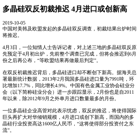
多晶硅双反初裁推迟 4月进口或创新高
2019-10-05
中国对美韩及欧盟发起的多晶硅双反调查，初裁结果出炉时间
将推迟。
4月3日，一位知情人士告诉记者，对上述三地的多晶硅双反原
先预定于4月初出炉，先前整个调查已完成，但将会推迟到6月
份之后再公布，“等欧盟结果再做最后判定”。
在双反初裁推迟背后，多晶硅进口却不断创下新高。据海关总
署最新统计数据，2013年2月我国多晶硅进口量为7991吨，环
比增加17.7%，同比增长4.9%。中国有色金属工业协会硅业分
会（以下简称硅业分会）进一步跟踪显示，2月份也是自2011
年以来，除2012年9月之外单月进口数量最多的月份。
一位多晶硅企业高管对此表示忧虑，双反的推迟，将使得国际
巨头再扩大对华倾销规模，4月进口或创下新高，而国内的多
晶硅行业投资高达1600亿人民币，“这将使得部分投资付之东
流”。