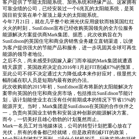
客户提供了节能太阳能系统、加热系统和绝缘产品。这家拥有
可靠业绩的公司，已经安装过一个6兆瓦的太阳能系统，是英
国目前安装在单个屋顶上最大的太阳能系统。
今年7月21日，就在几乎整个欧洲光伏应用疲软而独英国红红
火火的时刻，SunEdison宣布已经收购英国领先的全方位服务
能源解决方案提供商Mark集团。据悉，此次收购旨在为
SunEdison的英国住宅和商业房销售业务建立直销渠道，以便
为客户提供强大的节能产品和服务，进一步巩固其全球可再生
能源的领导者地位。
之后不久，尚未感受到因嫁入豪门而幸福的Mark集团就遭遇
晴天霹雳，英国政府决定自2016年1月起FIT削减87%的预算，
至此公司不得不决定通过大力降低成本来作好应对，很显然大
幅削减在职人员是短期内最有效的办法。
此次收购前的2015年初，SunEdison宣布将新的太阳能解决方
案带向英国的住宅和商业房市场，包括推出SunEdison节能计
划，该计划能使业主在没有任何前期成本的情况下节省15%的
能源开支。当时，Mark集团是SunEdison在英国的合作伙伴之
一，负责向英国业主销售和安装这种创新的能源解决方案。
而今，一切美好且雄心勃勃的计划戛然而止。
Mark一名员工对当地媒体说，公司的转型计划把重心放在了
光伏，所有的准备都已经就绪，但是政府削减FIT的政策，
Mark新计划被判了死刑。“没什么转机的话，行政监管(包括破