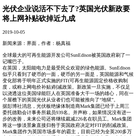
光伏企业说活不下去了?英国光伏新政要
将上网补贴砍掉近九成
2019-10-05
新闻来源：界面，作者：杨真福
全球最大的可再生能源开发公司SunEdison被英国政府刷了一
记嘴巴子。
在英国，太阳能电力是最受民众欢迎的绿色能源。SunEdison
似乎只看到了硬币的一面，硬币的另一面是，英国能源和气候
变化部将于明年正式实施的FIT(可再生能源固定价格收购制
度，或称上网电价补贴)削减政策。新政策一旦实施，不仅足
以浇透这位美国绿能巨人在英国准备大干一场的雄心，同在一
个屋檐下的英国光伏从业者们也可能被推向了“地狱”。
据彭博社消息，光伏板绝缘体制造商Mark集团已经于上周三
委托德勤会计事务所裁员939名。并声称，如果情况没有进一
步的改善，未来公司还将继续裁减226名在职员工。Mark集团
将这一惨淡景象直接归咎于英国政府决定对FIT的削减政策。
Mark集团作为英国市场多年的霸主，目前已经为全英200多万