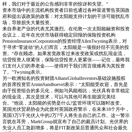
样，我们对于最近的公告感到非常的惊讶和失望。”
资本市场中的主流机构投资者日前也通过各种渠道警告英国政
府和提出该政策的政客：对太阳能支持计划的干涉可能扰乱市
场，导致损失大量投资。
来自养老产业的代表尤其激烈。在伦敦一次太阳能融资和投资
会议上，近年在光伏市场获得稳定回报的保险投资机构
PensionInsuranceCorporation的投资经理AllenTwyning表示，对
于寻求“零波动”的人们而言，太阳能是一项很好但不完美的投
资。“存在顾虑。如果发觉政客过来改变政策或扰乱现金流，
信贷投资人很紧张，保险信贷投资人更紧张——记住，最终我
们支付人们的养老金——使得对于我们而言很难再为其投资
了。”Twyning表示。
另一欧洲知名的投资财团AllianzGlobalInvestors基础设施股权
的首席投资官ArminSandhoevel表示：“太阳能受欢迎，首先是
由于投资组合的多元化，例如与风能相比，光伏具有非常稳定
的现金流，其次是技术，可以与其他可再生能源完美结
合。”他说，太阳能的劣势是什么?监管环境可以随时改变。
英国光伏贸易协会为此曾对英国政府警示，在未来18个月中，
英国3万5千光伏人中的2万7千人将失去自己的工作。这一警示
言犹在耳旁，MarkGroup就宣布了自己的裁员计划。光伏界的
失业人员工急剧增多，将是FIT新政策后普通民众和社会最先