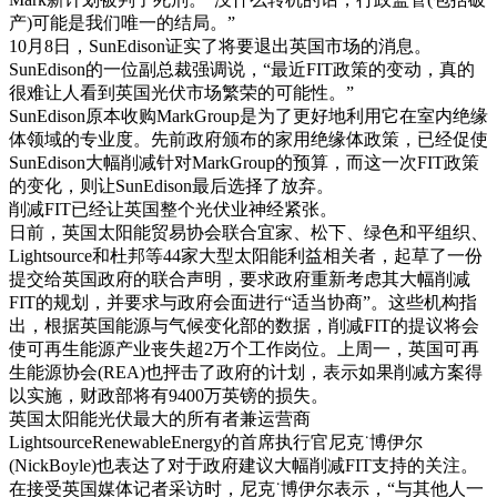
产)可能是我们唯一的结局。”
10月8日，SunEdison证实了将要退出英国市场的消息。
SunEdison的一位副总裁强调说，“最近FIT政策的变动，真的
很难让人看到英国光伏市场繁荣的可能性。”
SunEdison原本收购MarkGroup是为了更好地利用它在室内绝缘
体领域的专业度。先前政府颁布的家用绝缘体政策，已经促使
SunEdison大幅削减针对MarkGroup的预算，而这一次FIT政策
的变化，则让SunEdison最后选择了放弃。
削减FIT已经让英国整个光伏业神经紧张。
日前，英国太阳能贸易协会联合宜家、松下、绿色和平组织、
Lightsource和杜邦等44家大型太阳能利益相关者，起草了一份
提交给英国政府的联合声明，要求政府重新考虑其大幅削减
FIT的规划，并要求与政府会面进行“适当协商”。这些机构指
出，根据英国能源与气候变化部的数据，削减FIT的提议将会
使可再生能源产业丧失超2万个工作岗位。上周一，英国可再
生能源协会(REA)也抨击了政府的计划，表示如果削减方案得
以实施，财政部将有9400万英镑的损失。
英国太阳能光伏最大的所有者兼运营商
LightsourceRenewableEnergy的首席执行官尼克˙博伊尔
(NickBoyle)也表达了对于政府建议大幅削减FIT支持的关注。
在接受英国媒体记者采访时，尼克˙博伊尔表示，“与其他人一