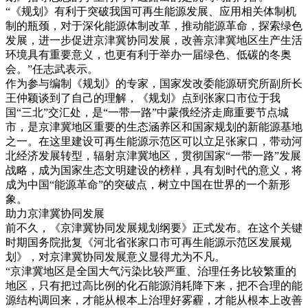
“《规划》有利于突破我国可再生能源发展、应用相关体制机
制的瓶颈，对于深化能源体制改革，推动能源革命，探索绿色
发展，进一步促进京津冀协同发展，改善京津冀地区生产生活
环境具有重要意义，也更有利于举办一届绿色、低碳的冬奥
会。”任志武表示。
作为参与编制《规划》的专家，国家发改委能源研究所副所长
王仲颖谈到了自己的理解，《规划》点到张家口市位于我
国“三北”交汇处，是“一带一路”中蒙俄经济走廊重要节点城
市，是京津冀地区重要的生态涵养区和国家规划的新能源基地
之一。在这里建设可再生能源示范区可以立足张家口，带动河
北经济发展转型，辐射京津冀地区，贯彻国家“一带一路”发展
战略，成为国家生态文明建设的榜样，具有划时代的意义，将
成为中国“能源革命”的突破点，树立中国在世界的一个新形
象。
助力京津冀协同发展
前不久，《京津冀协同发展规划纲要》正式发布。在这个关键
时期国务院批复《河北省张家口市可再生能源示范区发展规
划》，对京津冀协同发展意义显得尤为不凡。
“京津冀地区是全国大气污染比较严重、治理任务比较繁重的
地区，只有把过高比例的化石能源消耗降下来，把不合理的能
源结构调回来，才能从根本上治理好雾霾，才能从根本上改善