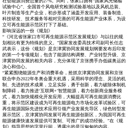
社会能源消费总量的27%。同时，张家口拥有“国家风光储输
试验中心”、全国首个风电研究检测试验基地以及风机总装、
叶片制造等生产企业，初步形成了涵盖开发应用、装备制造、
科技研发、技术服务等相对完善的可再生能源产业体系，为设
立可再生能源示范区打下了基础。
影响深远的一份《规划》
“《河北省张家口市可再生能源示范区发展规划》与以往的规
划相比有更为特殊的意义。”国家发改委高技术司副司长任志
武表示，这份《规划》是京津冀协同发展规划纲要发布后印发
的第一个专项规划，包含了能源结构调整、产业转型升级、京
津冀协同发展的相关内容，充分体现了京张携手办低碳奥运的
决心和信心。
“紧紧围绕能源生产和消费革命，抢抓京津冀协同发展和京张
联合申办2022年冬奥会重大机遇，采用科学的理念、灵活的机
制、先进的技术成果，立足实际，勇于创新，着力破除体制机
制障碍，着力推进‘互联网+’智慧能源，着力创新商业服务模
式，着力加快规模化开发应用，大幅提高可再生能源消费比
重，将示范区建设成为可再生能源电力市场化改革试验区，可
再生能源国际先进技术应用引领产业发展先导区，绿色转型发
展示范区，京津冀协同发展可再生能源创新区，为我国可再生
能源健康快速发展提供可复制、可推广的成功经验。”在《规
划》指导思想的字里行间，透露出的是沉甸甸的内容。