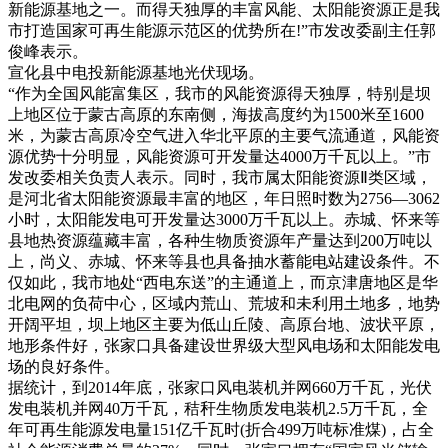
新能源基地之一。而得天独厚的丰富风能、太阳能资源正是我
市打造国家可再生能源示范区的优势所在!”市发改委副主任郭
俊峰表示。
宣化县中电投新能源基地光伏现场。
“作为全国风能富集区，我市的风能资源得天独厚，特别是坝
上地区位于蒙古高原的东南侧，海拔高度约为1500米至1600
米，为蒙古高原冷空气进入华北平原的主要气流通道，风能资
源优势十分明显，风能资源可开发量达4000万千瓦以上。”市
发改委相关负责人表示。同时，我市属太阳能资源Ⅱ类区域，
是河北省太阳能资源最丰富的地区，年日照时数为2756—3062
小时，太阳能发电可开发量达3000万千瓦以上。赤城、怀来等
县地热资源蕴藏丰富，各种生物质资源年产量达到200万吨以
上，尚义、赤城、怀来等县也具备抽水蓄能电站建设条件。不
仅如此，我市地处“西电东送”的主通道上，而京津唐地区是华
北电网的负荷中心，区域内荒山、荒坡和未利用土地多，地势
开阔平坦，坝上地区主要为低山丘陵、高原台地、波状平原，
地形条件好，张家口具备建设世界级大型风电场和太阳能发电
场的良好条件。
据统计，到2014年底，张家口风电装机并网660万千瓦，光伏
发电装机并网40万千瓦，秸秆生物质发电装机2.5万千瓦，全
年可再生能源发电量151亿千瓦时(折合499万吨标准煤)，占全