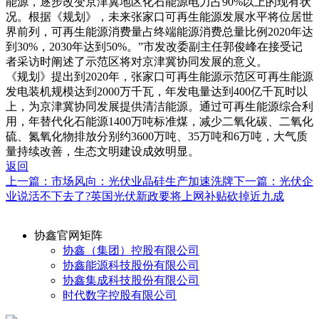
能源，逐步改变京津冀地区化石能源电力占90%以上的现有状
况。根据《规划》，未来张家口可再生能源发展水平将位居世
界前列，可再生能源消费量占终端能源消费总量比例2020年达
到30%，2030年达到50%。”市发改委副主任郭俊峰在接受记
者采访时阐述了示范区将对京津冀协同发展的意义。
《规划》提出到2020年，张家口可再生能源示范区可再生能源
发电装机规模达到2000万千瓦，年发电量达到400亿千瓦时以
上，为京津冀协同发展提供清洁能源。通过可再生能源综合利
用，年替代化石能源1400万吨标准煤，减少二氧化碳、二氧化
硫、氮氧化物排放分别约3600万吨、35万吨和6万吨，大气质
量持续改善，生态文明建设成效明显。
返回
上一篇：市场风向：光伏业晶硅生产加速洗牌
下一篇：光伏企
业说活不下去了?英国光伏新政要将上网补贴砍掉近九成
协鑫官网矩阵
协鑫（集团）控股有限公司
协鑫能源科技股份有限公司
协鑫集成科技股份有限公司
时代数字控股有限公司