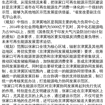
生态环境。从现实情况来看，把张家口可再生能源示范区建设
好是京津冀三省市在可再生能源生产消费一体化的一个很好的
示范，能够为其他地区示范发展提供借鉴。”省发改委副主任
毛宇山表示。
《规划》中指出，京津冀地区是我国主要的电力负荷中心之
一，2014年全社会用电量约为5000亿千瓦时，其中化石能源电
力占90%以上，按照《国务院关于印发大气污染防治行动计划
的通知》总体要求，京津冀地区要实现煤炭消费总量负增长，
未来可再生能源发展需求迫切。
《规划》范围以张家口全境为核心区域，辐射京津冀及其他周
边地区，将切实贯彻《京津冀协同发展规划纲要》要求，统筹
张家口可再生能源资源优势和京津冀地区能源需求密集状况，
推动区域发储输用融合，加快能源消费变革，形成京津冀能源
协同发展新模式。同时提出要研究建立京津冀能源协同发展机
制，在京津冀区域范围内，建立统一的能源协同管理体系，明
确统一的能源发展目标，出台协调一致的支持鼓励政策，制订
统一的考核奖惩办法，打造能源电力协同发展示范区。
“张家口可再生能源示范区对京津冀协同发展将起到先行先试
的作用。特别是生态文明建设方面，张家口处在京津冀地区上
风口，尤其是北京的上风上水，通过建设示范区，不仅可提升
张家口本地的生态环境，还可以给京津冀地区输送大量的清洁