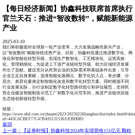
【每日经济新闻】协鑫科技联席首席执行
官兰天石：推进“智改数转”，赋能新能源
产业
2025-03-10
我们将积极面对全球新一轮产业变革，大力发展战略性新兴产业，
以“智改数转”赋能传统优势产业。目前，协鑫科技通过推进数字化、网
络化和智能化转型升级，实现生产数智化、工艺模块化、运营高效
化、管理精细化，为促进上下游产业链转型升级、助力区域经济发展
作出了贡献。建议充分从民营企业的实际需求和基础条件出发，引导
企业立足自身禀赋，选准智能化落脚点、数字化切入点，有步骤、分
层次、差异化量身定制智能化改造和数字化转型方案。同时根据不同
行业发展实际，分行业制定数字化转型路径指引和评估规范，支持民
营企业建设智能制造示范工厂和数字化示范车间，推进产业链供应链
生态链创新链转型升级。
链接：
https://www.nbd.com.cn/zhuanti2023/20250226lianghui/dist/index.html#/deta
id=445CACBEF77C47BA9113153011EBD0B3
返回
上一篇：【证券时报】协鑫科技2024年实现营收151亿元 颗粒