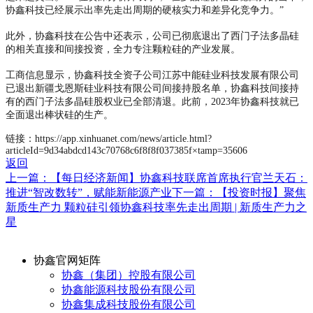
协鑫科技已经展示出率先走出周期的硬核实力和差异化竞争力。”
此外，协鑫科技在公告中还表示，公司已彻底退出了西门子法多晶硅
的相关直接和间接投资，全力专注颗粒硅的产业发展。
工商信息显示，协鑫科技全资子公司江苏中能硅业科技发展有限公司
已退出新疆戈恩斯硅业科技有限公司间接持股名单，协鑫科技间接持
有的西门子法多晶硅股权业已全部清退。此前，2023年协鑫科技就已
全面退出棒状硅的生产。
链接：https://app.xinhuanet.com/news/article.html?
articleId=9d34abdcd143c70768c6f8f8f037385f×tamp=35606
返回
上一篇：【每日经济新闻】协鑫科技联席首席执行官兰天石：
推进“智改数转”，赋能新能源产业
下一篇：【投资时报】聚焦
新质生产力 颗粒硅引领协鑫科技率先走出周期 | 新质生产力之
星
协鑫官网矩阵
协鑫（集团）控股有限公司
协鑫能源科技股份有限公司
协鑫集成科技股份有限公司