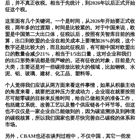
后，并不真正收税。相当于先统计，到
2026
年以后正式开始
征这个税。
这里面有几个关键词。一个是时间，从
2026
年开始要正式收
税，两年多的过渡期，时间是比较紧的。对于中国来说，欧
盟是中国第二大出口体，征税以后，按照有关智库目前的推
算，出口到欧盟的企业在相关成本上要增加
26%
的税，这个
数字还是比较大的，而且如此征税后，有可能中国对欧盟出
口的数量会减少
21%
，相当于
1/5
出口量，这对企业和我们
的出口形势来说都是很严峻的。还有征收的对象，目前是六
大类，主要还是对一些碳排放比较大的领域，比如钢铁、水
泥、铝、玻璃、建材、化工品、塑料等。
个人觉得我们应该从两方面来看这件事情，如果从积极主动
的角度来看，就要把这种压力变成动力，企业现在就要按照
尽可能零碳的目标来反推时间，给自己做相关的准备工作，
包括建立系统、改善工艺以及整个供应链各个环节等。但这
也不仅仅是一家企业自己能做到的，因为碳追溯涉及到跨境
的碳税核算，所以我们国家也要尽快完善自己碳税的体系和
市场。
另外，
CBAM
也还在谈判过程中，不仅中国，其它一些发