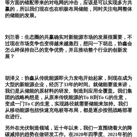
等方面的错配带来的对电网的冲击，应该是可以实现多方共
赢的，所以我们现在也在积极布局储能，同时关注电网整体
的储能的发展。
刘兰香：生态圈的共赢确实对新能源市场的发展很重要，不
过现在市场竞争也变得越来越激烈，想问一下胡总，协鑫会
怎么样保持自己的竞争优势，并且推动整个行业的创新发
展？
胡泽义：协鑫从传统能源即火力发电开始起家，到现在成为
大型的新能源企业，经历了
33
年的时间。就储能赛道来讲，
我们是从储能的原材料的研发、制造到应用全覆盖。我们集
团的战略构想是，从原来传统能源的
To B
到
To G
的生意，
变成一门
To C
的生意，实现路径就需要储能来加持。我们
从移动能源包括快速充电桩等布局，都是逐步按照战略部署
在进行。
另外在光伏制造领域，近十年以来，我们一直围绕着大的降
碳减排的趋势在做研发工作。在
2020
年四季度、
2021
年初的