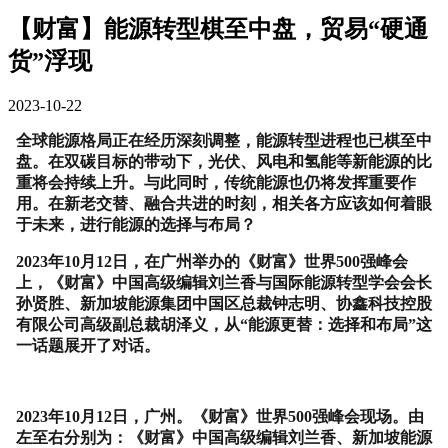
【财富】能源转型棋至中盘，贸易“硬通
货”浮现
2023-10-22
全球能源格局正在经历深刻调整，能源转型进程也已棋至中
盘。在双碳目标的带动下，光伏、风电和氢能等新能源的比
重将会持续上升。与此同时，传统能源也仍将发挥重要作
用。在新老交替、融合共进的时刻，相关各方应该如何着眼
于未来，进行能源的选择与布局？
2023
年
10
月
12
日，在广州举办的《财富》世界
500
强峰会
上，《财富》中国高级编辑刘兰香与国际能源转型学会会长
孙贤胜、新加坡能源集团中国区总裁钟志明、协鑫科技控股
有限公司高级副总裁胡泽义，从
“
能源更替：选择和布局
”
这
一话题展开了对话。
2023
年
10
月
12
日，广州。《财富》世界
500
强峰会现场。由
左至右分别为：《财富》中国高级编辑刘兰香、新加坡能源