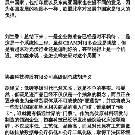
展中国家，包括印度以及东南亚国家也在提不同的意见，因
为各国发展的程度不一样，欧盟此举对发展中国家是很大的
负担。
刘兰香：总结下来，一是企业做准备已经是时不我待，二是
这是一个系统性工程。虽然
CBAM
对很多企业是挑战，但
是看起来对光伏行业还是偏利好的，甚至说得上是一个机
遇。对协鑫来说，会怎么样去应对这个局面？
协鑫科技控股有限公司高级副总裁胡泽义
胡泽义：低碳零碳时代已然来临，这是不争的事实。很显
然，低碳足迹产品已经不仅仅是一个抽象的概念，而且正在
逐步演变为全球贸易体系不可或缺的“硬通货”，并或将成为
一些发达国家和地区相关商品的准入门槛，谁拿到了“绿
卡”，谁就拥有畅通世界的“门票”。作为光伏原材料研发与
制造的领跑企业，协鑫科技已经研发出硅烷流化床法颗粒
硅，不仅成本低、工艺优、品质高，而且对比原有工艺最低
的碳排放数据每公斤仍低
20
公斤二氧化碳，取得了法国环境