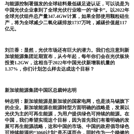
与能源控制署颁发的全球硅料最低碳足迹认证，可以说是为
中国光伏企业拿到了全球光伏行业唯一的
“
绿卡
”
。以
2022
年
全球光伏组件总产量
347.4GW
计算，如果全部使用颗粒硅生
产，将为全球减少二氧化碳排放
1737
万吨，减碳价值超
117
亿元。
刘兰香：显然，光伏市场还有巨大的潜力。我们也注意到新
加坡能源集团近期宣布，从今年起，每年你们会在光伏板块
投资
1.2GW
，这相当于
2022
年中国光伏新增装机量的
1.37%
，你们计划怎么样去达成这个目标？
新加坡能源集团中国区总裁钟志明
钟志明：新加坡能源是新加坡的国家电网，也是淡马锡旗下
的企业。新加坡能源在能源转型方面明确的战略是，发展以
光伏为主的可再生能源，为用户提供绿色可持续的能源。在
中国，我们希望实现这个目标，因为首先我们有着明确的发
展可再生能源战略，这和中国的市场、中国的政府倡导绿色
可持续能源的“
3060
计划
”
是不谋而合，同时作为一个稳健的