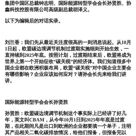
集团中国区总裁钟志明、国际能源转型学会会长孙贤胜、协
鑫科技控股有限公司高级副总裁胡泽义。
以下为编辑后的对话实录。
刘兰香：我们先从最近关注度很高的一则消息说起。从
10
月
1
日起，欧盟碳边境调节机制过渡期实施细则开始生效，一
直持续到
2025
年底。按照计划，过渡期结束后，欧盟将成为
世界上第一个开始征收
“
碳关税
”
的经济体。我们知道很多中
国企业都在欧洲积极布局，欧盟
“
碳关税
”
对中国企业主要会
有哪些影响？企业应该如何应对？请孙会长先来给我们讲
讲。
国际能源转型学会会长孙贤胜
孙贤胜：欧盟碳边境调节机制这个事实际上已经讲了好几
年，英文叫
CBAM
，从今年
10
月
1
日到
2025
年年底是过渡
期，在此期间凡是出口到欧洲的企业都要填一个单子，注明
其产品相关二氧化碳排放情况，给他们报备，但报备完以