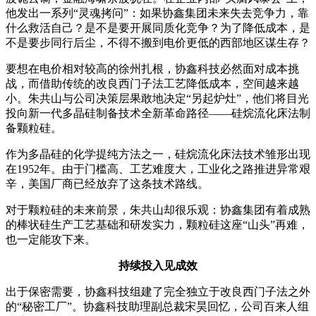
他发出一系列“灵魂拷问”：如果协鑫集团未来失去竞争力，靠
什么救活自己？是不是要开展同质化竞争？为了降低成本，是
不是要步同行后尘，不得不搬到电价更低的西部地区谋生存？
要想在电价相对较高的徐州扎根，协鑫科技必然面对成本挑
战，而借助传统的改良西门子法工艺降低成本，空间越来越
小。朱共山与公司决策层果敢地决定“另起炉灶”，他们将目光
投向新一代多晶硅制备技术全新革命路径——硅烷流化床法制
备颗粒硅。
作为多晶硅的化学提纯方法之一，硅烷流化床法技术雏形出现
在
1952
年。由于门槛高、工艺难度大，工业化之路推进异常艰
辛，美国厂商已经放弃了这条技术路线。
对于颗粒硅的未来前景，朱共山却很乐观：协鑫集团有着成熟
的棒状硅生产工艺基础和研发实力，颗粒硅这座“山头”再难，
也一定能攻下来。
持续投入见成效
出于保密需要，协鑫科技组建了完全独立于改良西门子法之外
的“秘密工厂”。协鑫科技助理副总裁宋昊回忆，公司百来人组