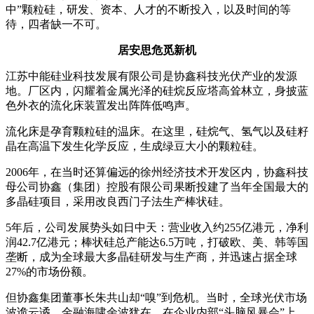
中”颗粒硅，研发、资本、人才的不断投入，以及时间的等
待，四者缺一不可。
居安思危觅新机
江苏中能硅业科技发展有限公司是协鑫科技光伏产业的发源
地。厂区内，闪耀着金属光泽的硅烷反应塔高耸林立，身披蓝
色外衣的流化床装置发出阵阵低鸣声。
流化床是孕育颗粒硅的温床。在这里，硅烷气、氢气以及硅籽
晶在高温下发生化学反应，生成绿豆大小的颗粒硅。
2006
年，在当时还算偏远的徐州经济技术开发区内，协鑫科技
母公司协鑫（集团）控股有限公司果断投建了当年全国最大的
多晶硅项目，采用改良西门子法生产棒状硅。
5
年后，公司发展势头如日中天：营业收入约
255
亿港元，净利
润
42.7
亿港元；棒状硅总产能达
6.5
万吨，打破欧、美、韩等国
垄断，成为全球最大多晶硅研发与生产商，并迅速占据全球
27%
的市场份额。
但协鑫集团董事长朱共山却“嗅”到危机。当时，全球光伏市场
波诡云谲，金融海啸余波犹在。在企业内部“头脑风暴会”上，