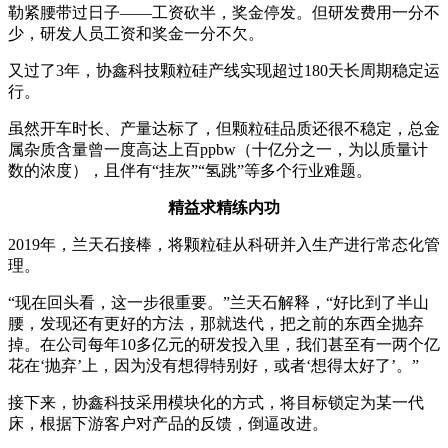
勒紧腰带过日子——工资砍半，奖金停发。但研发费用一分不
少，研发人员工资和奖金一分不欠。
又过了
3
年，协鑫科技颗粒硅产线实现超过
180
天长周期稳定运
行。
虽然开车时长、产量达标了，但颗粒硅品质还很不稳定，总金
属杂质含量曾一度高达上百
ppbw
（十亿分之一，为以质量计
数的浓度），且伴有“挂灰”“氢跳”等多个行业难题。
精益求精练内功
2019
年，兰天石接棒，将颗粒硅从科研并入生产进行常态化管
理。
“现在回头看，这一步很重要。”兰天石解释，“好比到了半山
腰，发现还有更好的方法，那就迭代，把之前的东西全抛弃
掉。在公司每年
10
多亿元的研发投入里，我们甚至有一两个亿
花在‘抛弃’上，因为没有想得特别好，或者‘想得太好了’。”
接下来，协鑫科技采用模块化的方式，将目标锁定为某一代
床，根据下游客户对产品的反馈，倒逼改进。