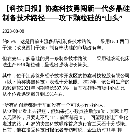
【科技日报】协鑫科技勇闯新一代多晶硅
制备技术路径——攻下颗粒硅的“山头”
2023-08-08
约
85%
，这是目前主流多晶硅制备技术路线——采用
GCL
西门
子法（改良西门子法）制备棒状硅的市场占有率。
但在去年，多晶硅的另一条制备技术路线——采用硅烷流化床
法生产
FBR
颗粒硅，呈现出强劲增长势头。
其中，位于江苏徐州经济技术开发区的协鑫科技控股有限公司
（以下简称协鑫科技）表现十分抢眼。
2022
年，该公司生产的
颗粒硅较
2021
年同期增长
537.3%
，目前在硅料市场中的占比
从个位数迅速飙升到
15%
左右。
“所有的创新都源于前面没有一个可以抄作业的人。
从‘
0
’到‘
1
’看上去很短，但如果把小数点往后放
n
位，实际上可
以无限长，只要走不到‘
1
’，前面都是‘
0
’。”回望颗粒硅产业化
走过的路，
42
岁的协鑫科技联席首席执行官兰天石十分感慨。
日前，他在接受科技日报记者专访时说，企业历时
11
年“押