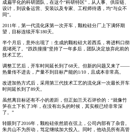
成扁平化的科研团队，在这个“科研特区”，从人事、供应链、
设计，到设备运营、安装以及专家、工程师待遇，均“与众不
同”。
2011
年，第一代流化床第一次开车，颗粒硅分厂上下满怀期
望，目标连续开车
180
天。
半个月后，意外出现了：生成的颗粒硅大若西瓜，将进料口彻
底堵死了。“跌跌撞撞”坚持了一年多后，团队决定放弃此前的
技术工艺。
调整工艺后，开车时间延长到了
68
天。但新的问题又来了——
热量传不进去，产量不到目标产能的
1/10
，且成本非常高。
改进加热方式后，采用第三代技术工艺的流化床一次最长开车
时间延长到了
89
天。
虽然离目标还有不小的差距，但正如兰天石评价的：“就像竹
笋在土下长了
3
年，在没有出头的时候，其实根已经非常深
了。”
转眼到了
2016
年，颗粒硅依然箭在弦上，公司内部有了杂音。
朱共山不为所动，笃定继续加大投入。同时，他动员所有高管