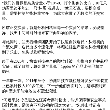
“我们的目标是杂质含量小于
10^-9
。打个形象的比方，
10
亿只
鸡蛋里边不能让一只‘坏蛋’混进去。”兰天石说，要提高质
量，需要控制的指标非常多，为此大家做了无数次的正交实
验。
所谓正交实验，就是分析网格里每一个实验的结果，发现差
异，找出中间可能对结果有正向影响的因子。
与此同时，兰天石组织团队开始了快速自我迭代：从最初的
1
个流化床，迭代出多个流化床，将颗粒硅生产基地从徐州复制
到了乐山、包头以及呼和浩特。
终于在
2020
年，协鑫科技生产的颗粒硅被一步推向客户并获得
实证，截至目前，总金属含量低于
1ppbw
的产品比例已超过
85%
。
十年磨一剑。
2011
年至今，协鑫科技在颗粒硅研发及中试装置
上已累计投入
100
多亿元。下一步他们要面对的，是即将到来
的
N
型太阳能电池技术更迭浪潮。
“习近平总书记最近在江苏考察时指出，能源保障和安全事关
国计民生，是须臾不可忽视的‘国之大者’。”朱共山对记者