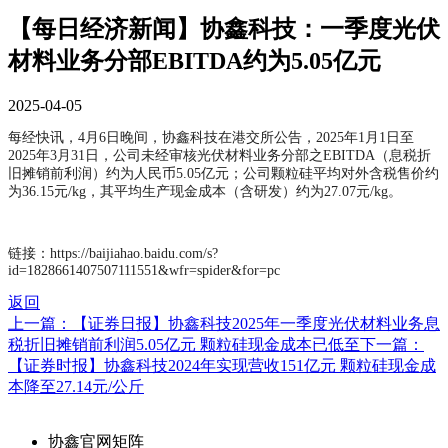
【每日经济新闻】协鑫科技：一季度光伏
材料业务分部EBITDA约为5.05亿元
2025-04-05
每经快讯，4月6日晚间，协鑫科技在港交所公告，2025年1月1日至
2025年3月31日，公司未经审核光伏材料业务分部之EBITDA（息税折
旧摊销前利润）约为人民币5.05亿元；公司颗粒硅平均对外含税售价约
为36.15元/kg，其平均生产现金成本（含研发）约为27.07元/kg。
链接：https://baijiahao.baidu.com/s?
id=1828661407507111551&wfr=spider&for=pc
返回
上一篇：【证券日报】协鑫科技2025年一季度光伏材料业务息
税折旧摊销前利润5.05亿元 颗粒硅现金成本已低至
下一篇：
【证券时报】协鑫科技2024年实现营收151亿元 颗粒硅现金成
本降至27.14元/公斤
协鑫官网矩阵