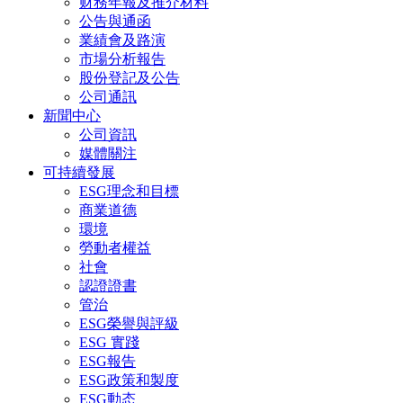
财務年報及推介材料
公告與通函
業績會及路演
市場分析報告
股份登記及公告
公司通訊
新聞中心
公司資訊
媒體關注
可持續發展
ESG理念和目標
商業道德
環境
勞動者權益
社會
認證證書
管治
ESG榮譽與評級
ESG 實踐
ESG報告
ESG政策和製度
ESG動态