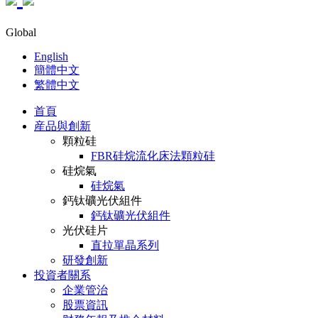
Global
English
簡體中文
繁體中文
首頁
産品與創新
顆粒硅
FBR硅烷流化床法顆粒硅
硅烷氣
硅烷氣
鈣钛礦光伏組件
鈣钛礦光伏組件
光伏硅片
直拉單晶系列
研發創新
投資者關系
企業管治
股票資訊