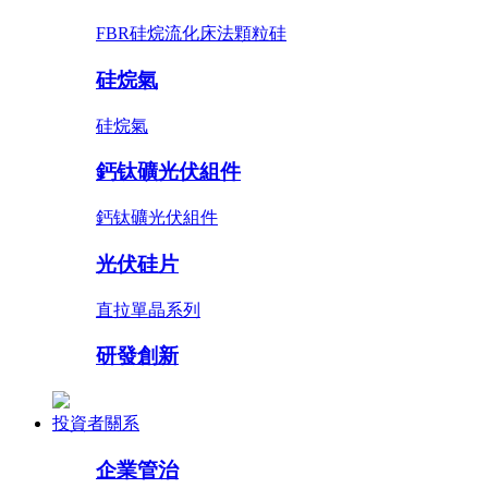
FBR硅烷流化床法顆粒硅
硅烷氣
硅烷氣
鈣钛礦光伏組件
鈣钛礦光伏組件
光伏硅片
直拉單晶系列
研發創新
投資者關系
企業管治