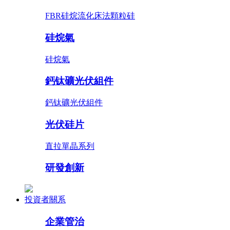
FBR硅烷流化床法顆粒硅
硅烷氣
硅烷氣
鈣钛礦光伏組件
鈣钛礦光伏組件
光伏硅片
直拉單晶系列
研發創新
投資者關系
企業管治