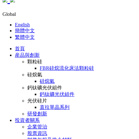
Global
English
簡體中文
繁體中文
首頁
産品與創新
顆粒硅
FBR硅烷流化床法顆粒硅
硅烷氣
硅烷氣
鈣钛礦光伏組件
鈣钛礦光伏組件
光伏硅片
直拉單晶系列
研發創新
投資者關系
企業管治
股票資訊