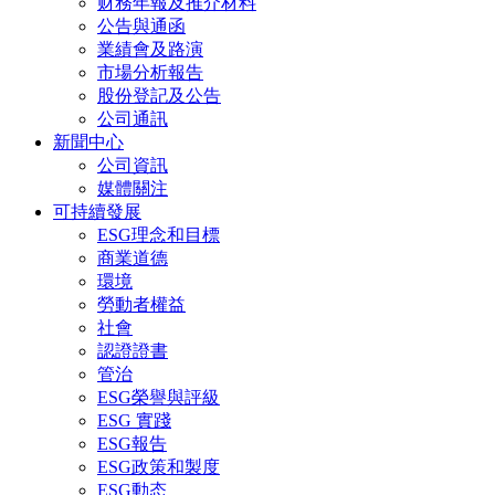
财務年報及推介材料
公告與通函
業績會及路演
市場分析報告
股份登記及公告
公司通訊
新聞中心
公司資訊
媒體關注
可持續發展
ESG理念和目標
商業道德
環境
勞動者權益
社會
認證證書
管治
ESG榮譽與評級
ESG 實踐
ESG報告
ESG政策和製度
ESG動态