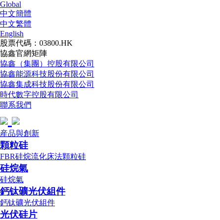
Global
中文簡體
中文繁體
English
股票代碼：03800.HK
協鑫官網矩陣
協鑫（集團）控股有限公司
協鑫能源科技股份有限公司
協鑫集成科技股份有限公司
時代數字控股有限公司
聯系我們
産品與創新
顆粒硅
FBR硅烷流化床法顆粒硅
硅烷氣
硅烷氣
鈣钛礦光伏組件
鈣钛礦光伏組件
光伏硅片