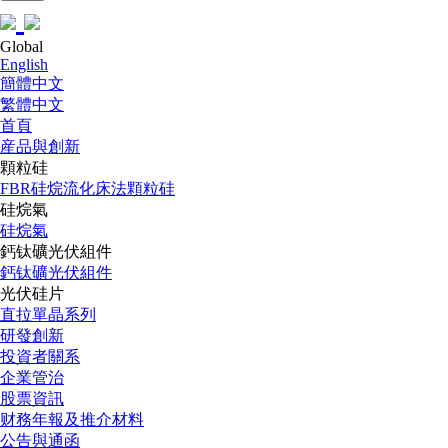
Global
English
簡體中文
繁體中文
首頁
産品與創新
顆粒硅
FBR硅烷流化床法顆粒硅
硅烷氣
硅烷氣
鈣钛礦光伏組件
鈣钛礦光伏組件
光伏硅片
直拉單晶系列
研發創新
投資者關系
企業管治
股票資訊
财務年報及推介材料
公告與通函