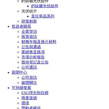
鈣钛礦光伏組件
鈣钛礦光伏組件
光伏硅片
直拉單晶系列
研發創新
投資者關系
企業管治
股票資訊
财務年報及推介材料
公告與通函
業績會及路演
市場分析報告
股份登記及公告
公司通訊
新聞中心
公司資訊
媒體關注
可持續發展
ESG理念和目標
商業道德
環境
勞動者權益