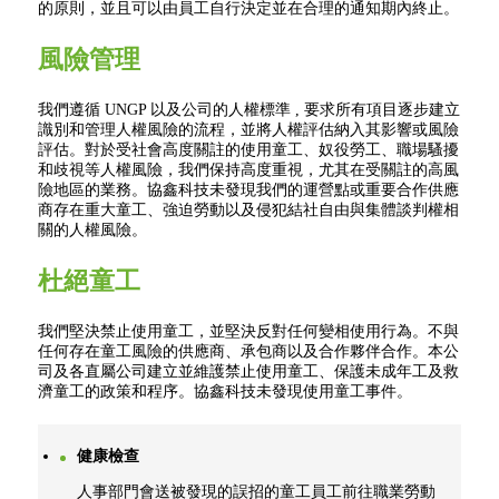
的原則，並且可以由員工自行決定並在合理的通知期內終止。
風險管理
我們遵循 UNGP 以及公司的人權標準 , 要求所有項目逐步建立
識別和管理人權風險的流程，並將人權評估納入其影響或風險
評估。對於受社會高度關註的使用童工、奴役勞工、職場騷擾
和歧視等人權風險，我們保持高度重視，尤其在受關註的高風
險地區的業務。協鑫科技未發現我們的運營點或重要合作供應
商存在重大童工、強迫勞動以及侵犯結社自由與集體談判權相
關的人權風險。
杜絕童工
我們堅決禁止使用童工，並堅決反對任何變相使用行為。不與
任何存在童工風險的供應商、承包商以及合作夥伴合作。本公
司及各直屬公司建立並維護禁止使用童工、保護未成年工及救
濟童工的政策和程序。協鑫科技未發現使用童工事件。
健康檢查
人事部門會送被發現的誤招的童工員工前往職業勞動