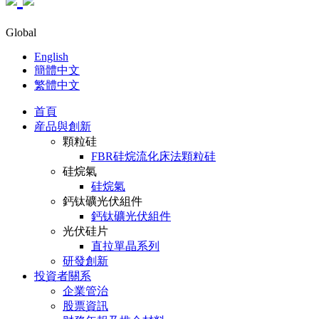
Global
English
簡體中文
繁體中文
首頁
産品與創新
顆粒硅
FBR硅烷流化床法顆粒硅
硅烷氣
硅烷氣
鈣钛礦光伏組件
鈣钛礦光伏組件
光伏硅片
直拉單晶系列
研發創新
投資者關系
企業管治
股票資訊