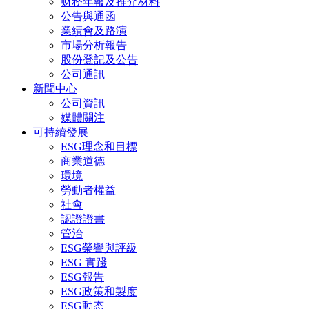
财務年報及推介材料
公告與通函
業績會及路演
市場分析報告
股份登記及公告
公司通訊
新聞中心
公司資訊
媒體關注
可持續發展
ESG理念和目標
商業道德
環境
勞動者權益
社會
認證證書
管治
ESG榮譽與評級
ESG 實踐
ESG報告
ESG政策和製度
ESG動态