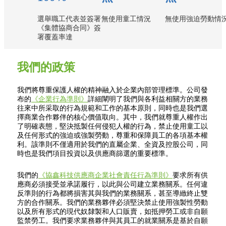
選舉職工代表並簽署
無使用童工情況
無使用強迫勞動情
《集體協商合同》簽
署覆蓋率達
我們的政策
我們將尊重保護人權的精神融入於企業內部管理標準。公司發
布的
《企業行為準則》
詳細闡明了我們與各利益相關方的業務
往來中所采取的行為規範和工作的基本原則，同時也是我們選
擇商業合作夥伴的核心價值取向。其中，我們就尊重人權作出
了明確表態，堅決抵製任何侵犯人權的行為，禁止使用童工以
及任何形式的強迫或強製勞動，尊重和保障員工的各項基本權
利。該準則不僅適用於我們的直屬企業、全資及控股公司，同
時也是我們項目投資以及供應商篩選的重要標準。
我們的
《協鑫科技供應商企業社會責任行為準則》
要求所有供
應商必須接受並承諾履行，以此與公司建立業務關系。任何違
反準則的行為都將損害其與我們的業務關系，甚至導緻終止雙
方的合作關系。我們的業務夥伴必須堅決禁止使用強製性勞動
以及所有形式的現代奴隸製和人口販賣，如抵押勞工或非自願
監禁勞工。我們要求業務夥伴與其員工的就業關系是基於自願