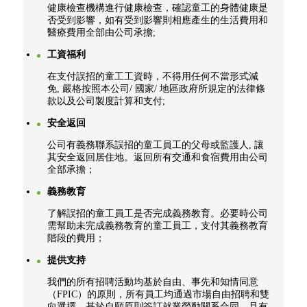
健康檢查機構進行健康檢查，確認童工的身體健康是
否受到影響，如有受到影響則相應產生的生活費用和
醫療費用全部由公司承擔;
工資福利
在支付誤招的童工工資時，不得用任何不當形式減
免, 嚴格按照本公司/ 國家/ 地區政府所規定的法律條
款以及公司製度計算和支付;
安全返回
公司有義務聯系誤招的童工員工的父母或監護人, 讓
其安全返回居住地。返回所有交通和食宿費用由公司
全部承擔；
義務教育
了解誤招的童工員工是否完成義務教育。必要時公司
需幫助未完成義務教育的童工員工，支付其義務教育
階段的費用；
提供支持
我們的所有招聘活動均基於自由、事先和知情同意
（FPIC）的原則，所有員工均通過市場自由招聘和雙
向選擇，基於自願原則簽訂就業勞動關系合同，且有