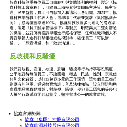
協鑫科技尊重每位員工自由結社與集體談判的權利，製定《協
鑫科技工會章程》，引導員工積極參與集團民主決策、民主管
理、民主監督，員工可自願加入和退出工會組織。2023年，協
鑫科技舉辦職工代表大會，選舉職工代表並簽署《集體協商合
同》，簽署覆蓋率達100%。 協鑫科技設置多元透明的溝通渠
道，製定《員工關系管理標準》等製度，明確與員工雙向溝通
的機製，並對所有投訴舉報進行嚴格保密，任何組織和個人不
得對舉報人進行打擊報復或歧視對待，確保員工「可以溝
通」、「願意溝通」和「敢於溝通」。
反歧視和反騷擾
我們對歧視、霸淩、欺淩、恐嚇、騷擾等行為持零容忍態度，
公平地對待每個員工，不論國籍、種族、民族、性別、宗教信
仰和文化背景，以打造包容多元的工作環境，讓每個員工都得
到應有的尊重。通過教育培訓，普及法律知識，設立預防和懲
處職場騷擾聯動機製，對歧視、騷擾、侵犯員工隱私的等侵犯
人權的行為采取零容忍態度，堅持營造公平的就業環境。
協鑫官網矩陣
協鑫（集團）控股有限公司
協鑫能源科技股份有限公司