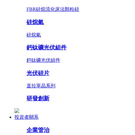
FBR硅烷流化床法顆粒硅
硅烷氣
硅烷氣
鈣钛礦光伏組件
鈣钛礦光伏組件
光伏硅片
直拉單晶系列
研發創新
投資者關系
企業管治