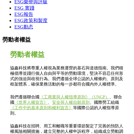
ESG榮譽與評級
ESG 實踐
ESG報告
ESG政策和製度
ESG動态
勞動者權益
勞動者權益
協鑫科技將尊重人權視為業務運營的基石與道德指南。我們積
極倡導並踐行個人自由與平等的勞動環境，堅決不容忍任何形
式的強迫與歧視行為。我們遵循全球公認的人權條約、原則及
框架體系，確保業務活動的每一步都符合國內外人權標準。
我們遵循聯合國
《工商業與人權指導原則》（UNGP）
、聯合
國
《世界人權宣言》
、
安全與人權自願原則
、國際勞工組織
《工作中的基本原則和權利宣言》
等國際公認的人權指導原
則。
協鑫科技在招聘、用工和離職等重要環節製定了完善的預防人
權風險相關措施，建立完整的人權申訴程序，組織成立勞動調