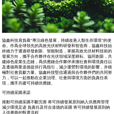
協鑫科技肩負着“專注綠色發展，持續改善人類生存環境”的使
命。作爲全球領先的高效光伏材料研發和智造商，協鑫科技始
終緻力于通過研發創新、智能制造，掌握高效光伏材料技術的
發展方向，攜手合作夥伴在光伏領域深度耕耘、協同創新，共
建綠色産業生态鏈，爲供應鏈合作夥伴承擔社會和環境責任以
及遵循商業道德提供行爲指引，減少運營對環境的影響，并積
極對社會貢獻力量。協鑫科技堅信通過與合作夥伴們的共同努
力，可以一起推動在企業治理、社會與環境方面的負責任表
現，攜手共建可持續供應鏈。
可持續采購承諾
推動可持續采購不斷完善
将可持續發展原則納入供應商管理
減少環境足迹
負責任及符合道德的采購
将可持續發展原則納
入供應商的甄選流程