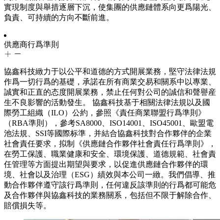
實現制度與舉措逐層下沉，使集團的供應鏈體系向更爲陽光、
負責、可持續的方向不斷前進。
供應商行爲準則
協鑫科技緻力于以公平和道德的方式開展業務，堅守法律法規
作爲一切行爲的基礎，承諾在所有商業交易和關系中以專業、
誠實和正直的态度開展業務，禁止任何對公司的誠信和聲譽産
生不良影響的活動發生。 協鑫科技基于相關法律法規以及國
際勞工組織（ILO）公約，參照《責任商業聯盟行爲準則》
（RBA準則），參考SA8000、ISO14001、ISO45001、歐盟電
池法規、SSI等國際标準，并結合協鑫科技對合作夥伴的企業
社會責任要求，拟制《供應鏈合作夥伴社會責任行爲準則》，
在勞工保護、職業健康和安全、環境保護、道德規範、社會責
任管理等方面提出期望與要求，以促進供應鏈合作夥伴的環
境、社會以及治理（ESG）績效與本公司一緻。我們倡導、推
動合作夥伴遵守該行爲準則，任何違反該準則的行爲都可能危
及合作夥伴與協鑫科技的業務關系，包括但不限于解除合作、
賠償損失等。