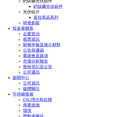
鈣钛礦光伏組件
鈣钛礦光伏組件
光伏硅片
直拉單晶系列
研發創新
投資者關系
企業管治
股票資訊
财務年報及推介材料
公告與通函
業績會及路演
市場分析報告
股份登記及公告
公司通訊
新聞中心
公司資訊
媒體關注
可持續發展
ESG理念和目標
商業道德
環境
勞動者權益