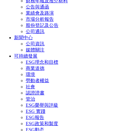
财務年報及推介材料
公告與通函
業績會及路演
市場分析報告
股份登記及公告
公司通訊
新聞中心
公司資訊
媒體關注
可持續發展
ESG理念和目標
商業道德
環境
勞動者權益
社會
認證證書
管治
ESG榮譽與評級
ESG 實踐
ESG報告
ESG政策和製度
ESG動态