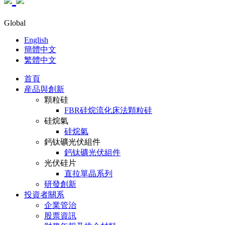
Global
English
簡體中文
繁體中文
首頁
産品與創新
顆粒硅
FBR硅烷流化床法顆粒硅
硅烷氣
硅烷氣
鈣钛礦光伏組件
鈣钛礦光伏組件
光伏硅片
直拉單晶系列
研發創新
投資者關系
企業管治
股票資訊