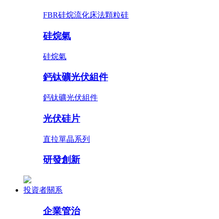
FBR硅烷流化床法顆粒硅
硅烷氣
硅烷氣
鈣钛礦光伏組件
鈣钛礦光伏組件
光伏硅片
直拉單晶系列
研發創新
投資者關系
企業管治