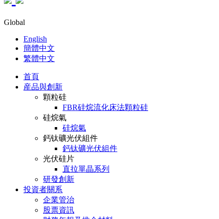
Global
English
簡體中文
繁體中文
首頁
産品與創新
顆粒硅
FBR硅烷流化床法顆粒硅
硅烷氣
硅烷氣
鈣钛礦光伏組件
鈣钛礦光伏組件
光伏硅片
直拉單晶系列
研發創新
投資者關系
企業管治
股票資訊