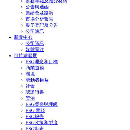
财務年報及推介材料
公告與通函
業績會及路演
市場分析報告
股份登記及公告
公司通訊
新聞中心
公司資訊
媒體關注
可持續發展
ESG理念和目標
商業道德
環境
勞動者權益
社會
認證證書
管治
ESG榮譽與評級
ESG 實踐
ESG報告
ESG政策和製度
ESG動态