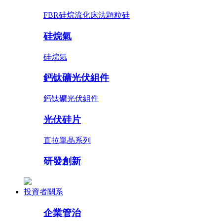
FBR硅烷流化床法顆粒硅
硅烷氣
硅烷氣
鈣钛礦光伏組件
鈣钛礦光伏組件
光伏硅片
直拉單晶系列
研發創新
投資者關系
企業管治