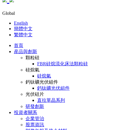
Global
English
簡體中文
繁體中文
首頁
産品與創新
顆粒硅
FBR硅烷流化床法顆粒硅
硅烷氣
硅烷氣
鈣钛礦光伏組件
鈣钛礦光伏組件
光伏硅片
直拉單晶系列
研發創新
投資者關系
企業管治
股票資訊