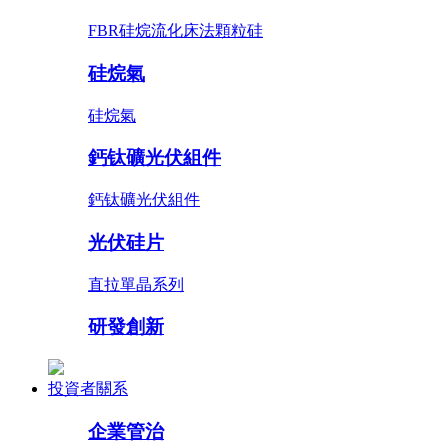
FBR硅烷流化床法顆粒硅
硅烷氣
硅烷氣
鈣钛礦光伏組件
鈣钛礦光伏組件
光伏硅片
直拉單晶系列
研發創新
投資者關系
企業管治