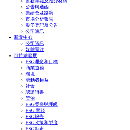
财務年報及推介材料
公告與通函
業績會及路演
市場分析報告
股份登記及公告
公司通訊
新聞中心
公司資訊
媒體關注
可持續發展
ESG理念和目標
商業道德
環境
勞動者權益
社會
認證證書
管治
ESG榮譽與評級
ESG 實踐
ESG報告
ESG政策和製度
ESG動态