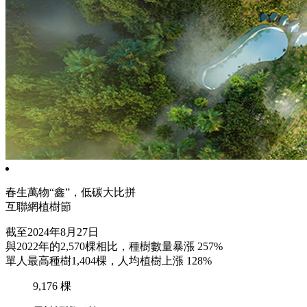
春生萬物“鑫”，低碳大比拼
互聯網植樹節
截至2024年8月27日
與2022年的2,570棵相比，種樹數量暴漲
257%
單人最高種樹1,404棵，人均植樹上漲
128%
9,176
棵