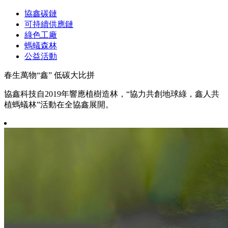
協鑫碳鏈
可持續供應鏈
綠色工廠
螞蟻森林
公益活動
春生萬物“鑫” 低碳大比拼
協鑫科技自2019年響應植樹造林，“協力共創地球綠，鑫人共
植螞蟻林”活動在全協鑫展開。