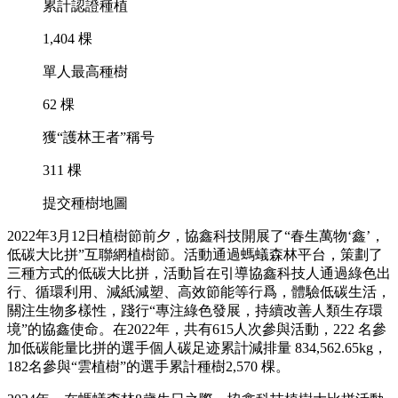
累計認證種植
1,404
棵
單人最高種樹
62
棵
獲“護林王者”稱号
311
棵
提交種樹地圖
2022年3月12日植樹節前夕，協鑫科技開展了“春生萬物‘鑫’，
低碳大比拼”互聯網植樹節。活動通過螞蟻森林平台，策劃了
三種方式的低碳大比拼，活動旨在引導協鑫科技人通過綠色出
行、循環利用、減紙減塑、高效節能等行爲，體驗低碳生活，
關注生物多樣性，踐行“專注綠色發展，持續改善人類生存環
境”的協鑫使命。在2022年，共有615人次參與活動，222 名參
加低碳能量比拼的選手個人碳足迹累計減排量 834,562.65kg，
182名參與“雲植樹”的選手累計種樹2,570 棵。