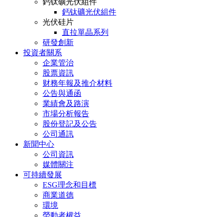
鈣钛礦光伏組件
鈣钛礦光伏組件
光伏硅片
直拉單晶系列
研發創新
投資者關系
企業管治
股票資訊
财務年報及推介材料
公告與通函
業績會及路演
市場分析報告
股份登記及公告
公司通訊
新聞中心
公司資訊
媒體關注
可持續發展
ESG理念和目標
商業道德
環境
勞動者權益