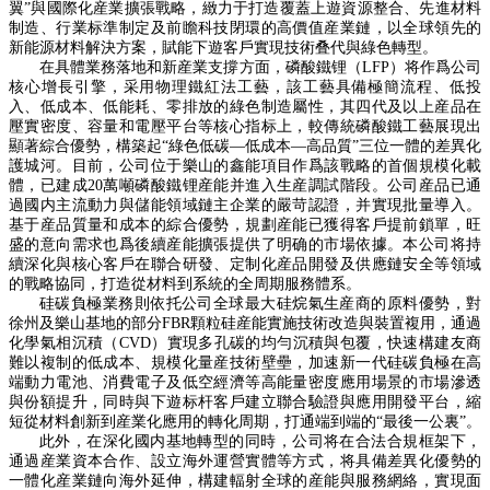
翼”與國際化産業擴張戰略，緻力于打造覆蓋上遊資源整合、先進材料
制造、行業标準制定及前瞻科技閉環的高價值産業鏈，以全球領先的
新能源材料解決方案，賦能下遊客戶實現技術叠代與綠色轉型。
在具體業務落地
和新産業支撐
方面，磷酸鐵锂（
LFP）将作爲
公司
核心增長引擎，采用物理鐵紅法工藝，該工藝具備極簡
流程
、
低投
入、低成本、
低能耗、零排放的綠色制造屬性，其四代及以上産品在
壓實密度、容量和電壓平台等核心指标上，較傳統磷酸鐵工藝展現出
顯著綜合優勢，構築起
“綠色低碳—低成本—高品質”三位一體的差異化
護城河
。
目前，公司位于樂山的鑫能項目作爲該戰略的首個規模化載
體，已建成
20
萬噸磷酸鐵锂産能并進入生産調試階段。公司産品已通
過國内主流動力與儲能領域鏈主企業的嚴苛認證，并實現批量導入。
基于産品質量和成本的綜合優勢，規劃産能已獲得客戶提前鎖單，旺
盛的意向需求也爲後續産能擴張提供了明确的市場依據。本公司将持
續深化與核心客戶在聯合研發、定制化産品開發及供應鏈安全等領域
的戰略協同，打造從材料到系統的全周期服務體系。
硅碳負極業務則依托公司全球最大硅烷氣生産商的原料優勢
，對
徐州及樂山基地的部分
FBR顆粒硅産能實施技術改造與裝置複用，通過
化學氣相沉積（CVD）實現多孔碳的均勻沉積與包覆，快速構建友商
難以複制的低成本、規模化量産技術壁壘，加速新一代硅碳負極在高
端動力電池、消費電子及低空經濟等高能量密度應用場景的市場滲透
與份額提升，同時與下遊标杆客戶建立聯合驗證與應用開發平台，縮
短從材料創新到産業化應用的轉化周期，打通端到端的“最後一公裏”。
此外，
在深化國内基地轉型的同時，公司将在合法合規框架下，
通過産業資本合作、設立海外運營實體等方式，将具備差異化優勢的
一體化産業鏈向海外延伸，構建輻射全球的産能與服務網絡，實現面