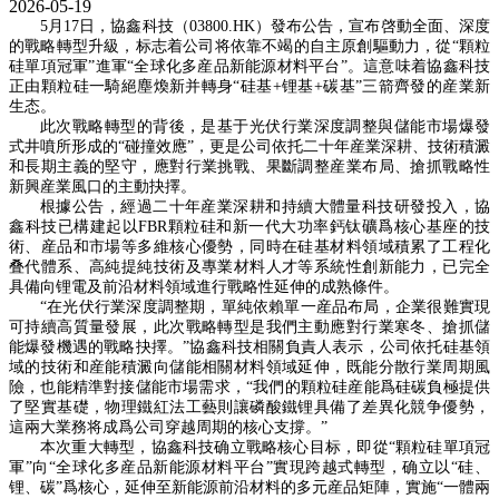
2026-05-19
5月1
7
日，協鑫科技（
0
3800.
HK）發布公告，宣布啓動全面、深度
的戰略轉型升級，标志着公司将
依靠不竭的自主原創驅動力，
從
“顆粒
硅單項冠軍”
進軍
“全球化多産品新能源材料平台”。
這
意味
着協鑫科技
正由顆粒硅
一騎絕塵
煥新并轉身
“硅基+锂基+碳基”三箭齊發的産業新
生态。
此次
戰略
轉型的背後，是
基于
光伏行業深度調整與儲能市場爆發
式
井噴所
形成的
“碰撞效應”
，更是公司依托二十年産業
深耕、技術
積澱
和長期主義的堅守
，應對行業挑戰
、果斷調整産業布局、
搶抓
戰略性
新興産業風口
的主動抉擇。
根據公告，經過二十年産業深耕和持續
大體量
科技研發投入，協
鑫科技已構建起以
FBR顆粒硅和新一代大功率鈣钛礦爲核心基座的技
術、産品和市場等多維核心優勢，同時在硅基材料領域積累了工程化
叠代體系、高純提純技術及專業材料人才等系統性創新能力，已完全
具備向锂電及前沿材料領域進行戰略性延伸的成熟條件。
“在光伏行業深度調整期，單純依賴單一産品布局，企業很難實現
可持續高質量發展，此次戰略轉型是我們主動應對行業寒冬、搶抓儲
能爆發機遇的戰略抉擇。”協鑫科技相關負責人表示，公司依托硅基領
域的技術和産能積澱向儲能相關材料領域延伸，既能分散行業周期風
險，也能精準對接儲能市場需求，“我們的顆
粒硅産能爲硅碳負極提供
了堅實基礎，物理鐵紅法工藝則讓磷酸鐵锂具備了差異化競争優勢，
這兩大業務将成爲公司穿越周期的核心支撐。
”
本次
重大
轉型，協鑫科技确立戰略核心目标，即從
“顆粒硅單項冠
軍”向“全球化多産品新能源材料平台”實現跨越式轉型，确立以“硅、
锂、碳”爲核心，延伸至新能源前沿材料的多元産品矩陣，實施“一體兩