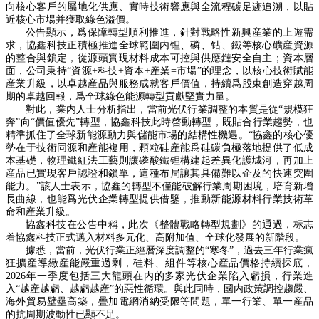
向核心客戶的屬地化供應、實時技術響應與全流程碳足迹追溯，以貼
近核心市場并獲取綠色溢價。
公告顯示，爲保障轉型順利推進，針對戰略性新興産業的上遊需
求，協鑫科技正積極推進全球範圍内锂、磷、钴、鐵等核心礦産資源
的整合與鎖定，從源頭實現材料成本可控與供應鏈安全自主；資本層
面，公司秉持
“資源
+
科技
+
資本
+
産業
=市場
”
的理念，以核心技術賦能
産業升級，以卓越産品與服務成就客戶價值，持續爲股東創造穿越周
期的卓越回報，爲全球綠色能源轉型貢獻堅實力量。
對此，業内人士分析指出，當前光伏行業調整的本質是從
“規模狂
奔”向“價值優先”轉型，協鑫科技此時啓動轉型，既貼合行業趨勢，也
精準抓住了全球新能源動力與儲能市場的結構性機遇。“協鑫的核心優
勢在于技術同源和産能複用，顆粒硅産能爲硅碳負極落地提供了低成
本基礎，物理鐵紅法工藝則讓磷酸鐵锂構建起差異化護城河，再加上
産品已實現客戶認證和鎖單，這種布局讓其具備
難以企及的
快速突圍
能力。
”該人士表示，協鑫的轉型不僅能破解
行業
周期困境，培育新增
長曲線，也能爲光伏企業轉型提供借鑒，推動新能源材料行業
技術革
命和産業
升級。
協鑫科技在公告中稱，此次《整體戰略轉型規劃》的通過，标志
着協鑫科技正式邁入材料多元化、高附加值、全球化發展的新階段。
據悉，當前，光伏行業正經曆深度調整的
“寒冬”，過去三年行業瘋
狂擴産導緻産能嚴重過剩，硅料、組件等核心産品價格持續探底，
2026年一季度包括三大龍頭在内的多家光伏企業陷入虧損，行業進
入“越産越虧、越虧越産”的惡性循環。與此同時，國内政策調控趨嚴、
海外貿易壁壘高築，疊加電網消納受限等問題，單一行業、單一産品
的抗周期波動性已顯不足。