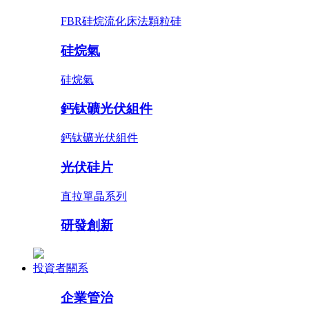
FBR硅烷流化床法顆粒硅
硅烷氣
硅烷氣
鈣钛礦光伏組件
鈣钛礦光伏組件
光伏硅片
直拉單晶系列
研發創新
投資者關系
企業管治