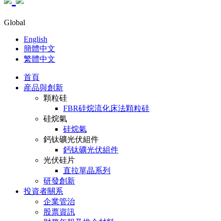
Global
English
簡體中文
繁體中文
首頁
産品與創新
顆粒硅
FBR硅烷流化床法顆粒硅
硅烷氣
硅烷氣
鈣钛礦光伏組件
鈣钛礦光伏組件
光伏硅片
直拉單晶系列
研發創新
投資者關系
企業管治
股票資訊