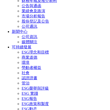
财務年報及推介材料
公告與通函
業績會及路演
市場分析報告
股份登記及公告
公司通訊
新聞中心
公司資訊
媒體關注
可持續發展
ESG理念和目標
商業道德
環境
勞動者權益
社會
認證證書
管治
ESG榮譽與評級
ESG 實踐
ESG報告
ESG政策和製度
ESG動态