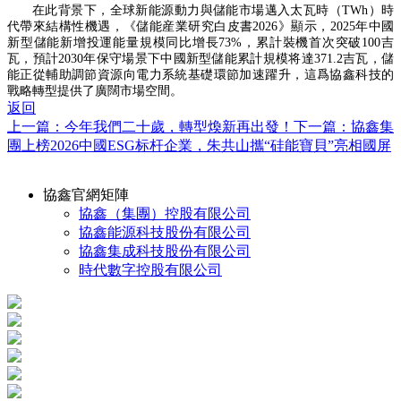
在此背景下，全球新能源動力與儲能市場邁入
太瓦時（
TWh
）
時
代帶來結構性機遇，《儲能産業研究白皮書
2026》顯示，2025年中國
新型儲能新增投運能量規模同比增長73%，累計裝機首次突破100吉
瓦，預計2030年保守場景下中國新型儲能累計規模将達371.2吉瓦，儲
能正從輔助調節資源向電力系統基礎環節加速躍升，這爲協鑫科技的
戰略轉型提供了廣闊市場空間。
返回
上一篇：今年我們二十歲，轉型煥新再出發！
下一篇：協鑫集
團上榜2026中國ESG标杆企業，朱共山攜“硅能寶貝”亮相國屏
協鑫官網矩陣
協鑫（集團）控股有限公司
協鑫能源科技股份有限公司
協鑫集成科技股份有限公司
時代數字控股有限公司