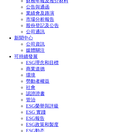
财務年報及推介材料
公告與通函
業績會及路演
市場分析報告
股份登記及公告
公司通訊
新聞中心
公司資訊
媒體關注
可持續發展
ESG理念和目標
商業道德
環境
勞動者權益
社會
認證證書
管治
ESG榮譽與評級
ESG 實踐
ESG報告
ESG政策和製度
ESG動态