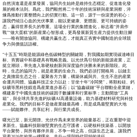
自然演進還是産業發展，協同共生始終是維持生态穩定、促進進化發
展的根本法則。爲此，我們毅然将二十年的技術深耕與産業洞察，淬
煉爲推動行業整體向上的切實行動。這一切，源于一份滾燙的初心：
讓我們傾注心血的光伏事業，能以更健康、更體面、更可持續的姿
态，赢得世界長久的尊重。這場全行業的集體進化，标志着“并肩作
戰”“做大蛋糕”的新産業心智形成，更爲發展新質生産力提供生動注腳
——唯有開放協同、構建共赢生态，才能真正夯實中國制造的全球競
争力與價值話語權。
“十五五”時期是能源綠色低碳轉型的關鍵期，對我國如期實現碳達峰目
标、夯實碳中和基礎具有戰略意義。以光伏爲引領的新能源産業，正
挺立潮頭，率先進入靠硬核創新與深度協作決勝未來的新階段。此
時，生态的協同力，就是産業的生命力。我們必須打開格局，以鏈主
之責擔當生态之任，凝聚各方力量，構築休戚與共、生生不息的産業
命運共同體。協鑫科技正全力以赴：甘坐十年“冷闆凳”，将顆粒硅、鈣
钛礦等黑科技鍛造爲産業進步基石；以“協鑫碳鏈”平台聯動全産業鏈，
構建基于中國先進技術的碳因子數據庫和行業标準；主動開放“工具
箱”，與全球共享先進鈣钛礦AI高通量設備，助力基礎材料研究與科技
産業化。我們的目标不是做産業鏈最高峰，而是成爲最堅實的大地
——賦能夥伴、共享紅利，與行業共成長。
曙光已至，新元開啓。光伏作爲未來世界的能量基石，正在重塑中迎
來新生。協鑫科技願做堅實的生态守護者，以硬核科技築基，以開放
平台聚勢，與所有夥伴并肩，不争一時之高，但謀生态之遠。讓我們
迎着2026年的第一縷曙光，共赴一場與時代同頻的遠征。