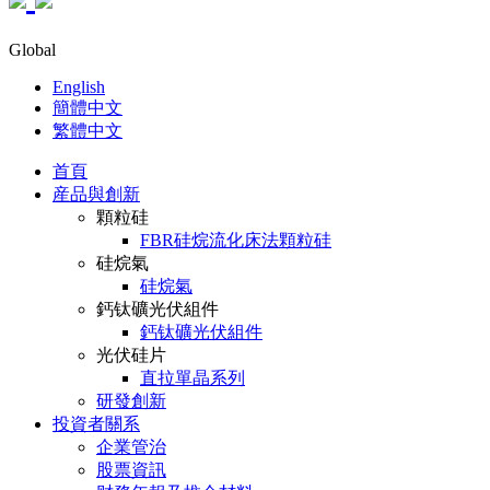
Global
English
簡體中文
繁體中文
首頁
産品與創新
顆粒硅
FBR硅烷流化床法顆粒硅
硅烷氣
硅烷氣
鈣钛礦光伏組件
鈣钛礦光伏組件
光伏硅片
直拉單晶系列
研發創新
投資者關系
企業管治
股票資訊