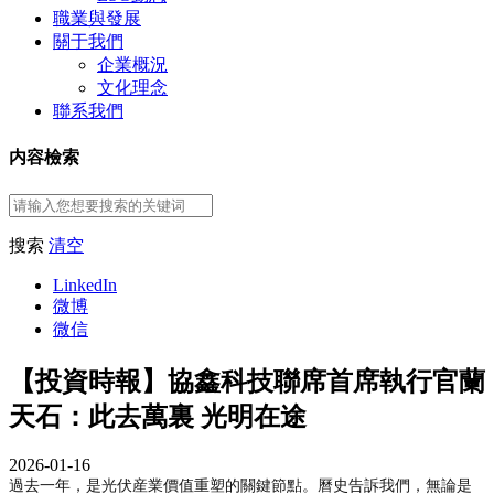
職業與發展
關于我們
企業概況
文化理念
聯系我們
内容檢索
搜索
清空
LinkedIn
微博
微信
【投資時報】協鑫科技聯席首席執行官蘭
天石：此去萬裏 光明在途
2026-01-16
過去一年，是光伏産業價值重塑的關鍵節點。曆史告訴我們，無論是