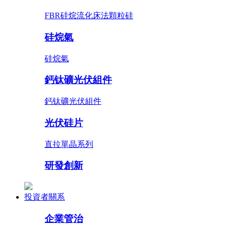
FBR硅烷流化床法顆粒硅
硅烷氣
硅烷氣
鈣钛礦光伏組件
鈣钛礦光伏組件
光伏硅片
直拉單晶系列
研發創新
投資者關系
企業管治