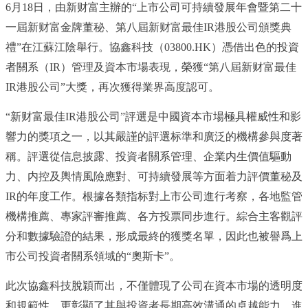
6月18日，由新财富主辦的
“
上市公司可持續發展年會暨第二十
一屆新财富金牌董秘、第八屆新财富最佳
IR港股公司頒獎典
禮
”
在
江蘇
江陰舉行。協鑫科技（
03800.HK）憑借出色的投資
者關系（IR）管理及資本市場表現，榮獲
“
第八屆新财富最佳
IR港股公司
”
大獎，再次獲得業界高度認可。
“
新财富最佳
IR港股公司
”
評選是中國資本市場極具權威性和影
響力的獎項之一，以其嚴謹的評選标準和廣泛的機構參與度著
稱。
評選從信息披露、投資者關系管理、企業内生價值驅動
力、内控及輿情風險應對、可持續發展等方面着力評價董秘及
IR的年度工作。根據各類指标對上市公司進行考察，各地監管
機構推薦、專家評審推薦、各方投票同步進行。綜合主客觀評
分和數據驗證的結果，形成最終的獲獎名單
，因此也
被譽爲上
市公司投資者關系領域的
“
奧斯卡
”
。
此次協鑫科技脫穎而出，不僅體現了公司在資本市場的透明度
和規範性，更彰顯了其與投資者長期高效溝通的卓越能力，進