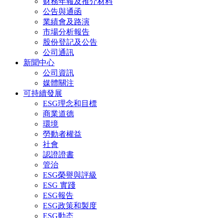
财務年報及推介材料
公告與通函
業績會及路演
市場分析報告
股份登記及公告
公司通訊
新聞中心
公司資訊
媒體關注
可持續發展
ESG理念和目標
商業道德
環境
勞動者權益
社會
認證證書
管治
ESG榮譽與評級
ESG 實踐
ESG報告
ESG政策和製度
ESG動态