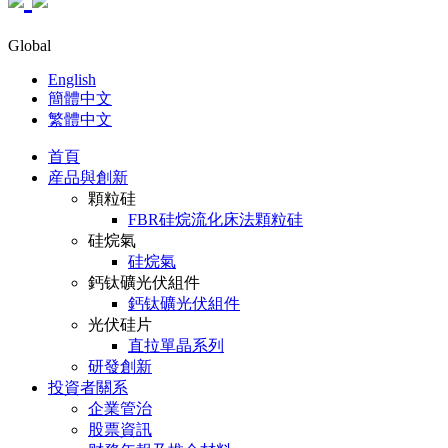
Global
English
簡體中文
繁體中文
首頁
産品與創新
顆粒硅
FBR硅烷流化床法顆粒硅
硅烷氣
硅烷氣
鈣钛礦光伏組件
鈣钛礦光伏組件
光伏硅片
直拉單晶系列
研發創新
投資者關系
企業管治
股票資訊