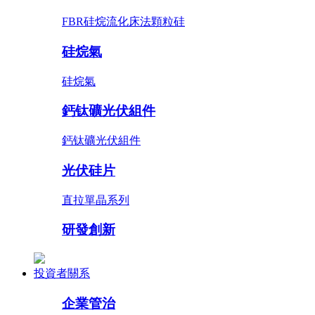
FBR硅烷流化床法顆粒硅
硅烷氣
硅烷氣
鈣钛礦光伏組件
鈣钛礦光伏組件
光伏硅片
直拉單晶系列
研發創新
投資者關系
企業管治