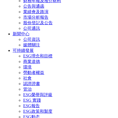
财務年報及推介材料
公告與通函
業績會及路演
市場分析報告
股份登記及公告
公司通訊
新聞中心
公司資訊
媒體關注
可持續發展
ESG理念和目標
商業道德
環境
勞動者權益
社會
認證證書
管治
ESG榮譽與評級
ESG 實踐
ESG報告
ESG政策和製度
ESG動态