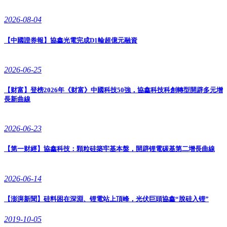
2026-08-04
【中國證券報】協鑫光電完成D1輪超億元融資
2026-06-25
【财富】登榜2026年《财富》中國科技50強，協鑫科技科創轉型開辟多元增
長新曲線
2026-06-23
【第一财經】協鑫科技：顆粒硅築牢基本盤，開辟锂電碳基第二增長曲線
2026-06-14
【澎湃新聞】硅料困在深淵、锂電站上頂峰，光伏巨頭協鑫“脫硅入锂”
2019-10-05