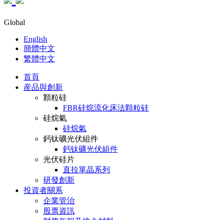
Global
English
簡體中文
繁體中文
首頁
産品與創新
顆粒硅
FBR硅烷流化床法顆粒硅
硅烷氣
硅烷氣
鈣钛礦光伏組件
鈣钛礦光伏組件
光伏硅片
直拉單晶系列
研發創新
投資者關系
企業管治
股票資訊