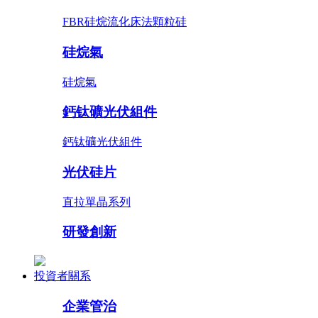
FBR硅烷流化床法顆粒硅
硅烷氣
硅烷氣
鈣钛礦光伏組件
鈣钛礦光伏組件
光伏硅片
直拉單晶系列
研發創新
投資者關系
企業管治