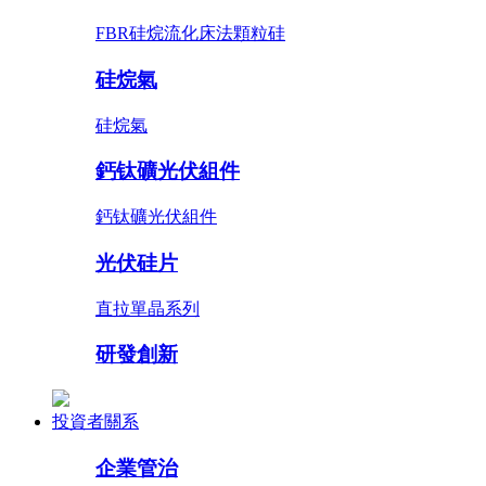
FBR硅烷流化床法顆粒硅
硅烷氣
硅烷氣
鈣钛礦光伏組件
鈣钛礦光伏組件
光伏硅片
直拉單晶系列
研發創新
投資者關系
企業管治