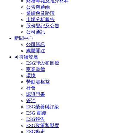
财務年報及推介材料
公告與通函
業績會及路演
市場分析報告
股份登記及公告
公司通訊
新聞中心
公司資訊
媒體關注
可持續發展
ESG理念和目標
商業道德
環境
勞動者權益
社會
認證證書
管治
ESG榮譽與評級
ESG 實踐
ESG報告
ESG政策和製度
ESG動态