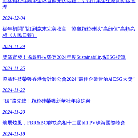
協鑫顆粒硅高擎全球首條光伏碳鏈，引領行業全生命周期碳管
理
2024-12-04
從年初開門紅到歲末完美收官，協鑫顆粒硅以“高顔值”高頻亮
相《人民日報》
2024-11-29
雙箭齊發！協鑫科技榮登2024年度Sustainability&ESG榜單
2024-11-25
協鑫科技榮獲香港會計師公會2024“最佳企業管治及ESG大獎”
2024-11-22
“碳”路先鋒！顆粒硅榮獲新華社年度殊榮
2024-11-20
航展炫風，FBR&BC聯袂亮相十二屆bifi PV珠海國際峰會
2024-11-18