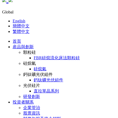
Global
English
簡體中文
繁體中文
首頁
産品與創新
顆粒硅
FBR硅烷流化床法顆粒硅
硅烷氣
硅烷氣
鈣钛礦光伏組件
鈣钛礦光伏組件
光伏硅片
直拉單晶系列
研發創新
投資者關系
企業管治
股票資訊