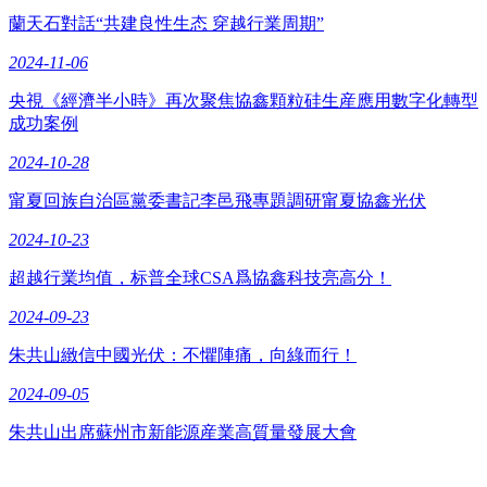
蘭天石對話“共建良性生态 穿越行業周期”
2024-11-06
央視《經濟半小時》再次聚焦協鑫顆粒硅生産應用數字化轉型
成功案例
2024-10-28
甯夏回族自治區黨委書記李邑飛專題調研甯夏協鑫光伏
2024-10-23
超越行業均值，标普全球CSA爲協鑫科技亮高分！
2024-09-23
朱共山緻信中國光伏：不懼陣痛，向綠而行！
2024-09-05
朱共山出席蘇州市新能源産業高質量發展大會