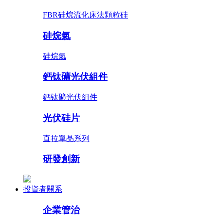
FBR硅烷流化床法顆粒硅
硅烷氣
硅烷氣
鈣钛礦光伏組件
鈣钛礦光伏組件
光伏硅片
直拉單晶系列
研發創新
投資者關系
企業管治