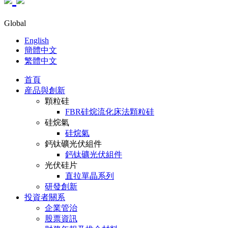
Global
English
簡體中文
繁體中文
首頁
産品與創新
顆粒硅
FBR硅烷流化床法顆粒硅
硅烷氣
硅烷氣
鈣钛礦光伏組件
鈣钛礦光伏組件
光伏硅片
直拉單晶系列
研發創新
投資者關系
企業管治
股票資訊