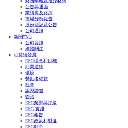
财務年報及推介材料
公告與通函
業績會及路演
市場分析報告
股份登記及公告
公司通訊
新聞中心
公司資訊
媒體關注
可持續發展
ESG理念和目標
商業道德
環境
勞動者權益
社會
認證證書
管治
ESG榮譽與評級
ESG 實踐
ESG報告
ESG政策和製度
ESG動态