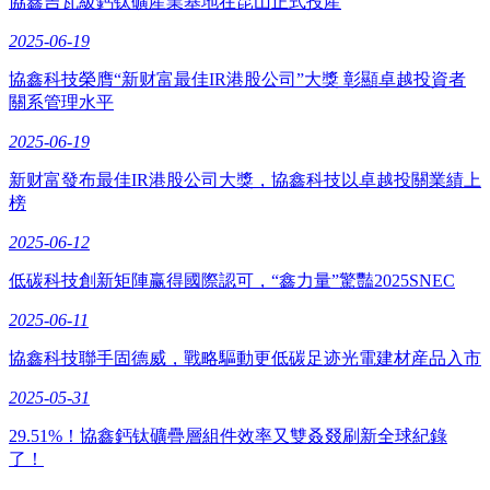
協鑫吉瓦級鈣钛礦産業基地在昆山正式投産
2025-06-19
協鑫科技榮膺“新财富最佳IR港股公司”大獎 彰顯卓越投資者
關系管理水平
2025-06-19
新财富發布最佳IR港股公司大獎，協鑫科技以卓越投關業績上
榜
2025-06-12
低碳科技創新矩陣赢得國際認可，“鑫力量”驚豔2025SNEC
2025-06-11
協鑫科技聯手固德威，戰略驅動更低碳足迹光電建材産品入市
2025-05-31
29.51%！協鑫鈣钛礦疊層組件效率又雙叒叕刷新全球紀錄
了！