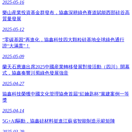
2025-05-16
樂山産業投資基金群發布，協鑫深耕綠色賽道賦能西部硅谷高
質量發展
2025-05-12
“零碳基因”再進化，協鑫科技四大顆粒硅基地全球綠色通行
證“大滿貫”！
2025-05-09
蘭天石應邀出席2025中國産業轉移發展對接活動（四川）開幕
式，協鑫奏響川蜀綠色發展強音
2025-04-27
協鑫科技榮獲中國文化管理協會首屆“紅鑰匙杯”黨建案例一等
獎
2025-04-14
5G+AI驅動，協鑫硅材料挺進江蘇省智能制造示範矩陣
2025-03-29