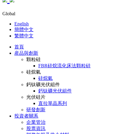
Global
English
簡體中文
繁體中文
首頁
産品與創新
顆粒硅
FBR硅烷流化床法顆粒硅
硅烷氣
硅烷氣
鈣钛礦光伏組件
鈣钛礦光伏組件
光伏硅片
直拉單晶系列
研發創新
投資者關系
企業管治
股票資訊