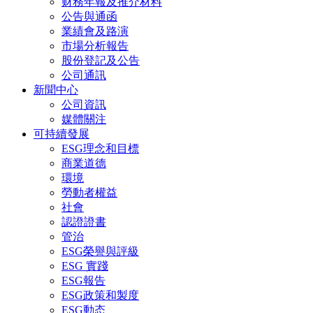
财務年報及推介材料
公告與通函
業績會及路演
市場分析報告
股份登記及公告
公司通訊
新聞中心
公司資訊
媒體關注
可持續發展
ESG理念和目標
商業道德
環境
勞動者權益
社會
認證證書
管治
ESG榮譽與評級
ESG 實踐
ESG報告
ESG政策和製度
ESG動态