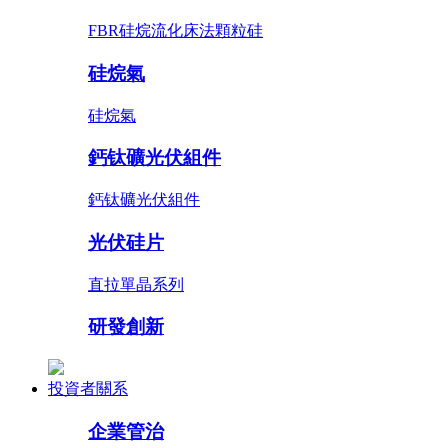
FBR硅烷流化床法顆粒硅
硅烷氣
硅烷氣
鈣钛礦光伏組件
鈣钛礦光伏組件
光伏硅片
直拉單晶系列
研發創新
投資者關系
企業管治