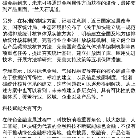
碳金融到来，未来可将通过金融属性方面获得的溢价，最终变
到产品里面。”兰天石说道。
另外，在标准的制定方面，记者注意到，近日国家发展改革
委、国家统计局、生态环境部公布了《关于加快建立统一规范
的碳排放统计核算体系实施方案》，明确建立全国及地方碳排
放统计核算制度、完善行业企业碳排放核算机制、建立健全重
点产品碳排放核算方法、完善国家温室气体清单编制机制等四
项重点任务，提出夯实统计基础、建立排放因子库、应用先进
技术、开展方法学研究、完善支持政策等五项保障措施。
李瑾表示，以往绿色金融、气候投融资等存在的核心痛点主要
在于数据的可得性、标准的建立，以及信息披露制度。“随着
碳统计核算体系的建立，这些问题都可以逐步得到解决。从上
述方案中也可以看到，未来将建立多层次的、具有可比性的数
据体系，覆盖行业、区域、企业以及产品等。”
科技赋能大有可为
在绿色金融发展过程中，科技扮演着重要角色，以大数据、人
工智能、区块链为代表的金融科技不断赋能绿色金融，不仅有
利于推动绿色金融标准落地、信息披露、投融资、产品创新