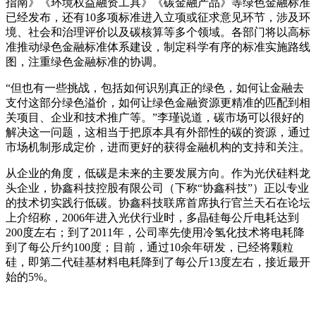
指南》《环境权益融资工具》《碳金融产品》等绿色金融标准
已经发布，还有10多项标准进入立项或征求意见环节，涉及环
境、社会和治理评价以及碳核算等多个领域。各部门将以高标
准推动绿色金融标准体系建设，制定科学有序的标准实施路线
图，注重绿色金融标准的协调。
“但也有一些挑战，包括如何识别真正的绿色，如何让金融去
支付这部分绿色溢价，如何让绿色金融资源更精准的匹配到相
关项目、企业和技术推广等。”李瑾说道，碳市场可以很好的
解决这一问题，这相当于把原本具有外部性的碳的资源，通过
市场机制形成定价，进而更好的获得金融机构的支持和关注。
从企业的角度，低碳是未来的主要发展方向。作为光伏硅料龙
头企业，协鑫科技控股有限公司（下称“协鑫科技”）正以专业
的技术切实践行低碳。协鑫科技联席首席执行官兰天石在论坛
上介绍称，2006年进入光伏行业时，多晶硅每公斤电耗达到
200度左右；到了2011年，公司率先使用冷氢化技术将电耗降
到了每公斤约100度；目前，通过10余年研发，已经将颗粒
硅，即第二代硅基材料电耗降到了每公斤13度左右，接近最开
始的5%。