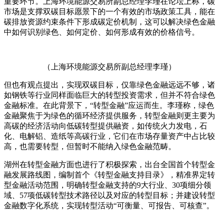
重要环节。上海环境能源交易所副总经理李瑾在论坛上称，碳
市场是支撑双碳目标愿景下的一个有效的市场政策工具，能在
碳排放资源约束条件下形成碳定价机制，这可以解决绿色金融
中如何识别绿色、如何定价、如何形成有效的价格信号。
（上海环境能源交易所副总经理李瑾）
但也有观点提出，实现双碳目标，仅靠绿色金融远远不够，诸
如钢铁等行业同样面临巨大的转型投资需求，但并不符合绿色
金融标准。在此背景下，“转型金融”应运而生。李瑾称，绿色
金融聚焦于为绿色的循环经济提供服务，转型金融则更主要为
高碳的经济活动向低碳转型提供融资，如传统火力发电，石
化、电解铝、造纸等高碳行业，它们在市场存量资产中占比较
高，也需要转型，但暂时不能纳入绿色金融范畴。
湖州在转型金融方面也进行了积极探索，出台全国首个转型金
融发展路线图，编制首个《转型金融支持目录》，精准界定转
型金融活动范围，明确转型金融支持的9大行业、30项细分领
域、57项低碳转型技术路径以及对应的转型目标；并建设转型
金融数字化系统，实现转型活动“可衡量、可报告、可核查”。