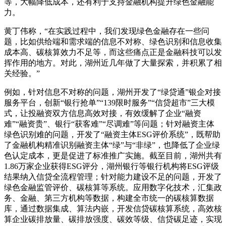
等，大幅降低成本，还有利于支持金融机构提升绿色金融能
力。
黄丁伟称，“在实践过程中，我们发现绿色金融存在一些问
题，比如供给端和需求端的信息不对称、绿色识别和信息收集
成本高、碳核算效力不足等，而这些痛点正是金融科技可以发
挥作用的地方。对此，湖州近几年做了大量探索，并积累了相
关经验。”
例如，针对信息不对称的问题，湖州开发了“绿贷通”银企对接
服务平台，创新“银行抢单”“139限时服务”“信贷超市”三大模
式，让投融资双方信息高效对接，有效缓解了企业“融资
难”“融资贵”、银行“获客难”“尽调难”等问题；针对融资主体
绿色识别难的问题，开发了“融资主体ESG评价系统”，既帮助
了金融机构精准识别融资主体“绿”与“非绿”，也降低了企业绿
色认定成本，更是促进了标准推广实施。截至目前，湖州共有
1.86万家企业获得ESG评分，湖州银行等银行机构将ESG评级
结果纳入信贷全流程管理；针对能力建设不足的问题，开发了
绿色金融监管评价、碳核算等系统。应用数字化技术，汇集政
务、金融、第三方机构等数据，构建全市统一的碳核算数据
库，通过数据集成、算法内嵌，开发信贷碳核算系统，高效核
算企业碳排放量、碳排放强度、碳效等级、信贷碳足迹，实现