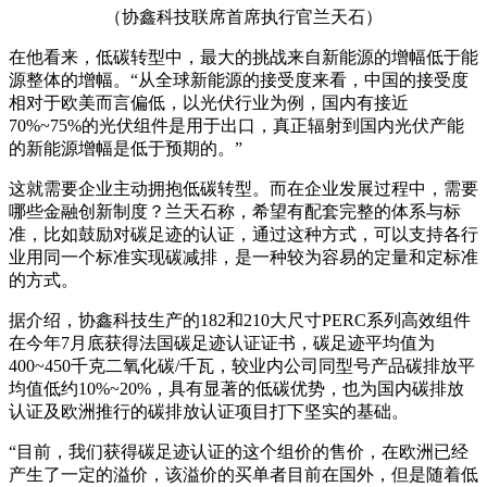
（协鑫科技联席首席执行官兰天石）
在他看来，低碳转型中，最大的挑战来自新能源的增幅低于能
源整体的增幅。“从全球新能源的接受度来看，中国的接受度
相对于欧美而言偏低，以光伏行业为例，国内有接近
70%~75%的光伏组件是用于出口，真正辐射到国内光伏产能
的新能源增幅是低于预期的。”
这就需要企业主动拥抱低碳转型。而在企业发展过程中，需要
哪些金融创新制度？兰天石称，希望有配套完整的体系与标
准，比如鼓励对碳足迹的认证，通过这种方式，可以支持各行
业用同一个标准实现碳减排，是一种较为容易的定量和定标准
的方式。
据介绍，协鑫科技生产的182和210大尺寸PERC系列高效组件
在今年7月底获得法国碳足迹认证证书，碳足迹平均值为
400~450千克二氧化碳/千瓦，较业内公司同型号产品碳排放平
均值低约10%~20%，具有显著的低碳优势，也为国内碳排放
认证及欧洲推行的碳排放认证项目打下坚实的基础。
“目前，我们获得碳足迹认证的这个组价的售价，在欧洲已经
产生了一定的溢价，该溢价的买单者目前在国外，但是随着低