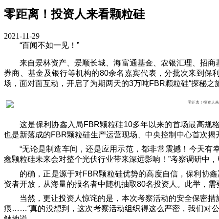
零距离！投资人来看颗粒硅
2021-11-29
“百闻不如一见！”
来自景林资产、景顺长城、海富通基金、农银汇理、招商
券商、基金及银行等机构的80余名嘉宾代表，分批次来到保
场，面对面互动，开启了为期两天的3万吨FBR颗粒硅“探秘之旅
这是保利协鑫入局FBR颗粒硅10多年以来的首场最高
也是新落成的FBR颗粒硅生产运营现场、中央控制中心首次揭
“无论是制造车间，还是应用示范，都非常震撼！今天有
鑫颗粒硅未来会对整个光伏行业带来深远影响！”考察调研中
的确，正是源于对FBR颗粒硅优势的高度自信，保利协
资者开放，从海量的报名者中随机抽取80名投资人。此举，需
当然，更让投资人惊诧的是，本次考察活动的安全保密措
痕……“真的没想到，这次考察活动组织得这么严密，我们对
触地说。