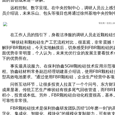
面的首创成果逐一讲解。
远程控制、数字呈现。在中央控制中心，调研人员云上感
员介绍说，未来乐山、包头等项目也将通过徐州基地中央控制
在工作人员的指引下，身着洁净服的调研人员走近颗粒硅
“棒状硅和颗粒硅生产工艺流程对比，很直观，非常震撼
解到FBR颗粒硅，今天实地触摸后，切身感受到FBR颗粒硅
面优势非常明显，个人认为，未来光伏行业的发展主要看技术创
下的优势所在。
事实最具说服力。在保利协鑫5GW颗粒硅技术应用示范
程。协鑫硅材料常务副总经理胡建喜介绍说，使用FBR颗粒
型高效电池要求。“通过使用FBR颗粒硅，企业生产经营中各
问答互动环节，让很多投资人拉直了一个个问号。东方财
成果显著。传统工艺生产棒状硅有很多尾气回收管道，而FB
积小，投资成本低。另外，FBR颗粒硅自动化程度很高，基
可靠性非常强。
FBR颗粒硅技术是保利协鑫研发团队历经“10年磨一剑”
字化、集成化、智能化、模块化”的规模化复制能力，可有效支