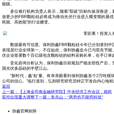
能级。
多位银行机构负责人表示，随着“双碳”目标向纵深推进，
放更少的FBR颗粒硅必将成为推动光伏行业进入蝶变期的最
耗能、高效能”的行业嬗变。
数据最有可信度。保利协鑫FBR颗粒硅今年已分别拿到中
表现居行业全球第一。不仅如此，保利协鑫迄今已与双良节能
伏企业签署数个百亿级包含颗粒硅的硅料采购长单，在手订单超
亚化咨询分析认为，保利协鑫目前规划产能全部投产后，
国光伏多晶硅的半壁江山。
“新时代，鑫‘粒’量。有幸亲眼看到保利协鑫首个2万吨
公司的信心。”临行道别，弘则研究研究员钟正宇发自内心地袒
返回
上一篇：【上海金司南金融研究院】中央经济工作会议，能耗
双控出现重大调整
下一篇：朱共山：“再穷也不能穷科技”
协鑫官网矩阵