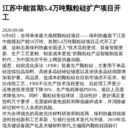
江苏中能首期5.4万吨颗粒硅扩产项目开
工
2020-09-08
9月8日，全球单体最大规模颗粒硅项目——保利协鑫旗下江苏
中能规划产能10万吨、首期5.4万吨颗粒硅项目正式开工扩
建。这标志着保利协鑫全面进入“技术流程更优、装备智能更
新、生产工艺更精、制造成本更低”的颗粒硅产品智能制造新
时代，为中国光伏平价上网提供鑫动能。
据悉，硅烷流化床法（FBR）批量生产颗粒硅，主要用于单晶
硅连续拉晶加料、高效多晶硅铸锭铺底以及块状多晶硅填隙增
加装炉量。高品质、低成本的颗粒硅在目前市场供不应求。相
比传统工艺，FBR不仅生产技术流程更短、后处理工序更少，
还将使投资强度下降30%，生产电耗降低约65%，项目人员需
求降低30%。同时，颗粒硅形似球状，流动性好，更好满足复
投料尺寸要求，无需破碎避免损耗和降低破碎成本，并消除破
碎过程中引入杂质的风险。
作为全球领先的高效光伏材料研发和制造商，保利协鑫持续推
进科技创新和工艺革新，引领行业技术迭代与升级。2019年实
现关键设备国产化及关键材料替代,主编国内颗粒硅国标行