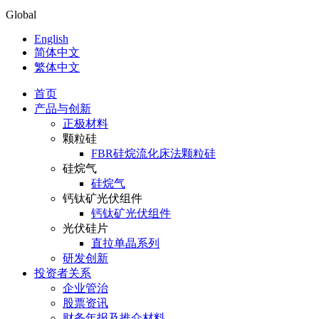
Global
English
简体中文
繁体中文
首页
产品与创新
正极材料
颗粒硅
FBR硅烷流化床法颗粒硅
硅烷气
硅烷气
钙钛矿光伏组件
钙钛矿光伏组件
光伏硅片
直拉单晶系列
研发创新
投资者关系
企业管治
股票资讯
财务年报及推介材料