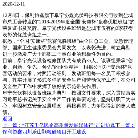
2020-12-11
12月8日，保利协鑫旗下阜宁协鑫光伏科技有限公司收到盐城
市总工会转发的“2018-2019年度全国‘安康杯’竞赛优胜班组”的
荣誉证书及奖牌。阜宁光伏设备班组是盐城市仅有的2家获得
表彰的优胜班组之一。
据悉，“全国‘安康杯’竞赛优胜班组”由全国总工会、应急管理
部、国家卫生健康委员会共同发文，以表彰先进、树立典型，
进一步激发广大干部职工干事创业的积极性为目的。
目前，阜宁光伏设备检修团队共有成员35人。该班组秉承“创
业、创新、争先、领先”的企业精神，根据公司对“安康杯”竞
赛活动的要求，对照活动细则，发动班组每一名员工积极参
与，扎实开展了形式多样的安全生产和劳动保护工作，在公司
安全生产工作中发挥了较好的示范带头作用。
阜宁光伏将以设备班组为典型，按照文件要求，深入贯彻落实
习近平总书记关于安全生产工作的重要论述，坚持以职工为中
心，牢固树立安全发展理念，再接再厉，力争取得新的更大成
绩。
返回
上一篇：“江苏千亿民企高质量发展媒体行”走进协鑫
下一篇：
保利协鑫四川乐山颗粒硅项目开工建设