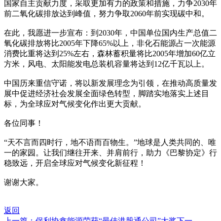
国家自主贡献力度，采取更加有力的政策和措施，力争2030年
前二氧化碳排放达到峰值，努力争取2060年前实现碳中和。
在此，我愿进一步宣布：到2030年，中国单位国内生产总值二
氧化碳排放将比2005年下降65%以上，非化石能源占一次能源
消费比重将达到25%左右，森林蓄积量将比2005年增加60亿立
方米，风电、太阳能发电总装机容量将达到12亿千瓦以上。
中国历来重信守诺，将以新发展理念为引领，在推动高质量发
展中促进经济社会发展全面绿色转型，脚踏实地落实上述目
标，为全球应对气候变化作出更大贡献。
各位同事！
“天不言而四时行，地不语而百物生。”地球是人类共同的、唯
一的家园。让我们继往开来、并肩前行，助力《巴黎协定》行
稳致远，开启全球应对气候变化新征程！
谢谢大家。
返回
上一篇：保利协鑫能源荣获“最佳港股通公司”大奖
下一