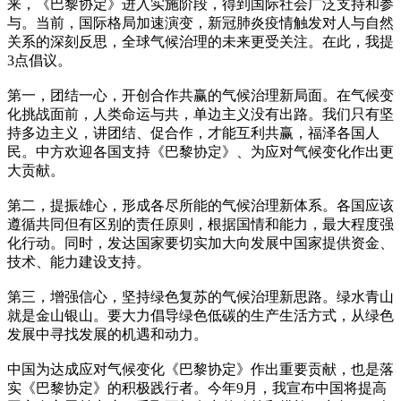
来，《巴黎协定》进入实施阶段，得到国际社会广泛支持和参
与。当前，国际格局加速演变，新冠肺炎疫情触发对人与自然
关系的深刻反思，全球气候治理的未来更受关注。在此，我提
3点倡议。
第一，团结一心，开创合作共赢的气候治理新局面。在气候变
化挑战面前，人类命运与共，单边主义没有出路。我们只有坚
持多边主义，讲团结、促合作，才能互利共赢，福泽各国人
民。中方欢迎各国支持《巴黎协定》、为应对气候变化作出更
大贡献。
第二，提振雄心，形成各尽所能的气候治理新体系。各国应该
遵循共同但有区别的责任原则，根据国情和能力，最大程度强
化行动。同时，发达国家要切实加大向发展中国家提供资金、
技术、能力建设支持。
第三，增强信心，坚持绿色复苏的气候治理新思路。绿水青山
就是金山银山。要大力倡导绿色低碳的生产生活方式，从绿色
发展中寻找发展的机遇和动力。
中国为达成应对气候变化《巴黎协定》作出重要贡献，也是落
实《巴黎协定》的积极践行者。今年9月，我宣布中国将提高