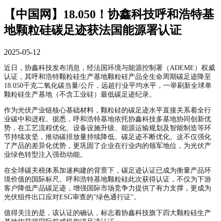
【中国网】18.050！协鑫科技呼和浩特基
地颗粒硅碳足迹获法国能源署认证
2025-05-12
近日，协鑫科技发布消息，经法国环境与能源控制署（ADEME）权威
认证，其呼和浩特颗粒硅生产基地颗粒硅产品全生命周期碳足迹降至
18.050千克二氧化碳当量/公斤，远超行业平均水平，一举刷新全球单
颗粒硅生产基地（不含工业硅）最低碳足迹纪录。
作为光伏产业链核心基础材料，颗粒硅的碳足迹水平直接关系着全行
业碳中和进程。据悉，呼和浩特基地依托协鑫科技多基地协同创新优
势，在工艺流程优化、设备设施升级、能源运输规划及智能制造等环
节持续攻坚，推动碳排放量持续降低、碳足迹不断优化。这不仅强化
了产品的差异化优势，更巩固了企业在行业内的领军地位，为光伏产
业绿色转型注入强劲动能。
在全球碳关税体系加速构建的背景下，碳足迹认证已成为衡量产品环
境价值的国际标尺。呼和浩特基地颗粒硅此次获得认证，不仅为下游
客户降低产品碳足迹，增强国际市场竞争力提供了有力支撑，更成为
光伏组件出口应对ESG审查的"绿色通行证"。
值得关注的是，该认证的确认，标志着协鑫科技旗下四大颗粒硅生产