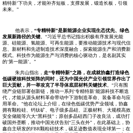
精特新’下功夫，才能补齐短板，支撑发展，锻造长板，引领
未来。”
他表示，
“专精特新”是新能源企业实现生态优先、绿色
发展新路径的关键
。“习近平总书记指出积极有序发展光能
源、硅能源、氢能源、可再生能源，要推动能源技术与现代信
息、新材料和先进制造技术深度融合，探索能源生产和消费新
模式。科技作为能源生产与消费的核心驱动力，是名副其实
的‘第一能源’。”
朱共山指出，
走“专精特新”之路，在成就协鑫打造绿色
低碳硬核科技矩阵的同时，还为中国光伏产业引领世界作出了
巨大贡献，并一举攻克了半导体底层材料关键技术
。“只有围
绕产业链部署创新链，推动一系列‘专精特新’能源科技不断迭
代，才能从源头材料革命带动中下游制造革命、装备革命与应
用革命。”他在论坛上介绍，在绿色低碳优势产业领域，协鑫
拥有颗粒硅、钙钛矿、电子级多晶硅、正极材料、大规模高效
安全储能等六大“黑科技”；原创多晶硅西门子改良法，成功打
破国外垄断，推动中国光伏告别“三头在外”，在此基础上，协
鑫自主研发的
FBR
颗粒硅技术，碳足迹数值表现全球第一；在