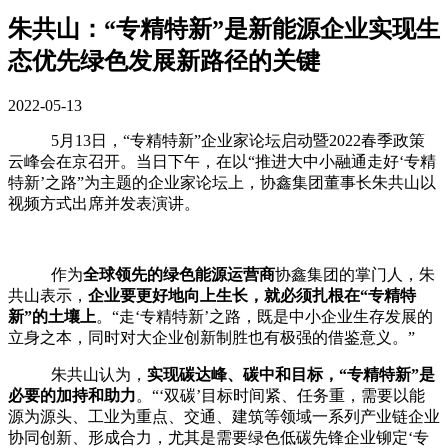
朱共山：“专精特新”是新能源企业实现生
态优先绿色发展新路径的关键
2022-05-13
5月
13
日，“专精特新”企业家论坛启动暨
2022
春季政策
云峰会在京召开。当日下午，在以
“
推进大中小融通走好‘专精
特新’之路
”
为主题的企业家论坛上，协鑫集团董事长朱共山以
视频方式出席并发表演讲。
作为
全球领先的绿色能源运营商
协鑫集团的掌门人，朱
共山表示，
企业要更好地向上生长，就必须扎根在“专精特
新”的土壤上
。“走‘专精特新’之路，既是中小企业生存发展的
立身之本，同时对大企业创新制胜也有极强的借鉴意义。”
朱共山认为，
实现碳达峰、碳中和目标，“专精特新”是
必要的加持和助力
。“‘双碳’目标时间紧、任务重，需要以能
源为源头、工业为重点、交通、建筑等领域一系列产业链企业
协同创新、形成合力，尤其是需要绿色低碳先锋企业铆定‘专