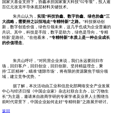
国家大基金支持下，协鑫承担国家重大科技“
02
专项
”
，投入逾
百亿元攻克半导体底层材料关键技术。
朱共山认为，
实现“科技协鑫、数字协鑫、绿色协鑫”三
大战略，需要持之以恒地走“专精特新”之路。
“科技驱动创
新，数字创造价值，绿色引领未来，这几乎也成为企业普遍的
共识。其中，科技是手段，数字是助力，绿色是导向，‘专精
特新’是路径。”在他看来，
“专精特新”本质上是一种企业成长
的价值理念
。
朱共山呼吁，“对民营企业来说，我们永远要回归市
场，回归客户，回归创业，回归创新。坚持精益理念，秉
持‘工匠精神’，瞄准‘缝隙市场’，将有限的资源聚焦于细分领
域，建立竞争优势。”
据了解，本次活动由工业和信息化部网络安全产业发展
中心与经济日报《中国企业家》杂志社联合主办，以“万物生
长”为主题，邀请来自政商学研的专家学者及业界人士围绕当
前时代背景下，中国企业如何走好“专精特新”之路展开研讨。
返回