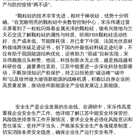
产与防控疫情“两不误”。
“颗粒硅的技术非常先进，相对于棒状硅，优势十分明
确。”在宽敞明亮的颗粒硅中央数智控制中心，宋乐伟通过显
示屏看到了一粒粒闪烁着金属光泽的颗粒硅，饶有兴致地与兰
天石交流了解颗粒硅的属性与特质。听闻
FBR
颗粒硅流动性
好、生产成本低、节能降耗强，并已拿下中国、法国光伏原材
料领域两张碳足迹证书，创下国内外最低硅料碳足迹纪录，不
仅有助于我国能源结构优化，还将助力 “双碳”目标实现，宋
乐伟频频点头称赞。他说，科技创新永无止境，越是挑战越有
科研价值，越要勇往直前。江苏中能要进一步深化科技创新驱
动，不断加强知识产权保护，持之以恒抢抓“碳达峰”“碳中
和”以及徐州做大做强新能源的战略机遇，积极以自身企业的
高质量发展，推动徐州新能源全产业链发展迈上新能级。
安全生产是企业发展的生命线。在调研中，宋乐伟高度
重视企业安全生产工作。他详细了解江苏中能安全环保管控、
风险隐患排查等工作开展情况，要求企业务必强化风险意识和
责任落实，坚持严字当头，严格落实安全生产各项规章制度，
切实消除各类安全隐患，确保企业生产运行安全有序。