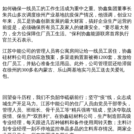
如何确保一线员工的工作生活成为重中之重。协鑫集团董事长
朱共山多次调度徐州产业基地抗疫保产情况，他强调，创业32
年来，员工是协鑫创新发展的最大财富，搞好企业生产运营的
前提是，必须确保所有员工及家人的健康安全。“要尽最大努
力，全方位保障住厂员工生活。”保利协鑫能源联席首席执行
官兰天石表示。
江苏中能公司的管理人员将公寓房间让给一线员工居住，协鑫
硅材料公司启动应急预案，多渠道购置新被褥1200套，发放给
住厂员工，并贴心准备生活用品。此外，公司管理层还给滞留
在徐州的300多名内蒙古、乐山两基地实习员工送去关爱礼
包。
回望奋斗历程，我们不负韶华砥砺前行；坚守“疫”线，众志成
城生产开足马力。江苏中能公司的住厂人员由党员干部带头，
管理人员、班组长、骨干员工等“精兵强将”组成，坚决夺取战
疫情、保生产“双胜利”。在协鑫硅材料公司，生产制造部高级
专业经理，每天跟进几百种辅料和备件使用周转天数；主料计
划专业经理一刻不停地监控单晶多晶的主料库存情况。两家企